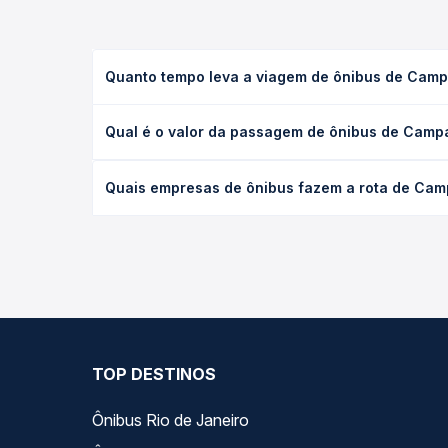
Quanto tempo leva a viagem de ônibus de Camp
A viagem de ônibus de Campanário, MG para Engenh
Qual é o valor da passagem de ônibus de Camp
executivo ou leito) e as condições de tráfego. Na
O preço da passagem de ônibus de Campanário, MG 
Quais empresas de ônibus fazem a rota de Cam
poltrona e a antecedência da compra. Na Quero Pa
As viações Riodoce operam o trecho de Campanári
as opções — empresas, horários, tipos de serviço 
TOP DESTINOS
Ônibus Rio de Janeiro