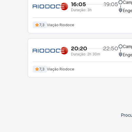
Cam
16:05
19:05
Duração:
3h
Enge
7,3
Viação Riodoce
Cam
20:20
22:50
Duração:
2h 30m
Enge
7,3
Viação Riodoce
Procu