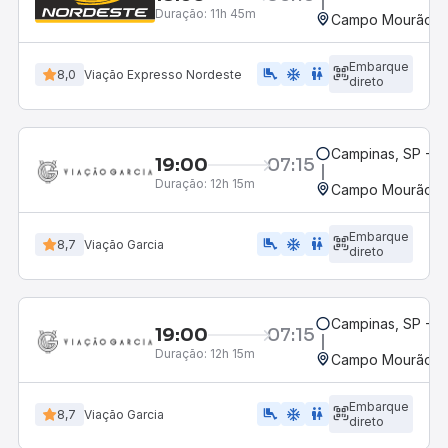
Duração:
11h 45m
Campo Mourão, P
Embarque
airline_seat_legroom_extra
ac_unit
wc
8,0
Viação Expresso Nordeste
direto
Campinas, SP - 
19:00
07:15
Duração:
12h 15m
Campo Mourão, P
Embarque
airline_seat_legroom_extra
ac_unit
wc
8,7
Viação Garcia
direto
Campinas, SP - 
19:00
07:15
Duração:
12h 15m
Campo Mourão, P
Embarque
airline_seat_legroom_extra
ac_unit
wc
8,7
Viação Garcia
direto