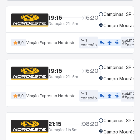
Campinas, SP - 
19:15
16:20
Duração:
21h 5m
Campo Mourão, P
1
Embar
airline_seat_legroom_extra
ac_unit
WC
8,0
Viação Expresso Nordeste
conexão
direto
Campinas, SP - 
19:15
16:20
Duração:
21h 5m
Campo Mourão, P
1
Embar
airline_seat_legroom_extra
ac_unit
WC
8,0
Viação Expresso Nordeste
conexão
direto
Campinas, SP - 
21:15
08:20
Duração:
11h 5m
Campo Mourão, P