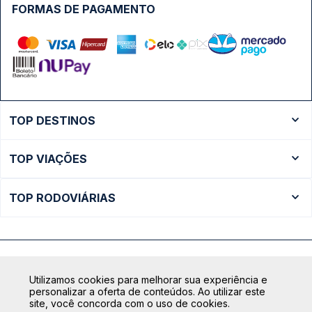
FORMAS DE PAGAMENTO
TOP DESTINOS
Ônibus Rio de Janeiro
TOP VIAÇÕES
Ônibus São Paulo
Passagens Cometa
Ônibus Brasília
TOP RODOVIÁRIAS
Passagens Gontijo
Ônibus Campinas
Rodoviária São Paulo - Tietê
Passagens 1001
Ônibus Londrina
Rodoviária Rio de Janeiro - Novo Rio
Passagens Águia Branca
+ Destinos
Rodoviária Belo Horizonte - Gov. Israel Pinheiro (Tergip)
Calçada das Margaridas, 163 - Sala 02 - Condomínio Centro
Passagens Pássaro Marron
Utilizamos cookies para melhorar sua experiência e
Comercial Alphaville, Barueri - SP | CEP: 06453-038
Rodoviária Curitiba
personalizar a oferta de conteúdos. Ao utilizar este
+ Viações
CNPJ: 18.087.991/0001-57 | saconibus@queropassagem.com.br
site, você concorda com o uso de cookies.