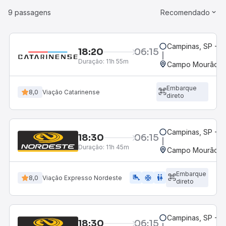
9 passagens
Recomendado
Campinas, SP - 
18:20
06:15
Duração:
11h 55m
Campo Mourão, P
Embarque
8,0
Viação Catarinense
direto
Campinas, SP - 
18:30
06:15
Duração:
11h 45m
Campo Mourão, P
Embarque
airline_seat_legroom_extra
ac_unit
WC
8,0
Viação Expresso Nordeste
direto
Campinas, SP - 
18:30
06:15