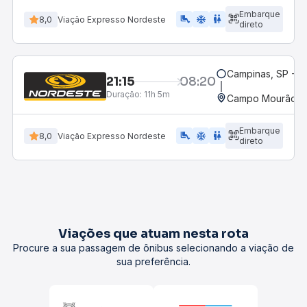
Embarque
airline_seat_legroom_extra
ac_unit
WC
8,0
Viação Expresso Nordeste
direto
Campinas, SP - 
21:15
08:20
Duração:
11h 5m
Campo Mourão, P
Embarque
airline_seat_legroom_extra
ac_unit
WC
8,0
Viação Expresso Nordeste
direto
Viações que atuam nesta rota
Procure a sua passagem de ônibus selecionando a viação de
sua preferência.