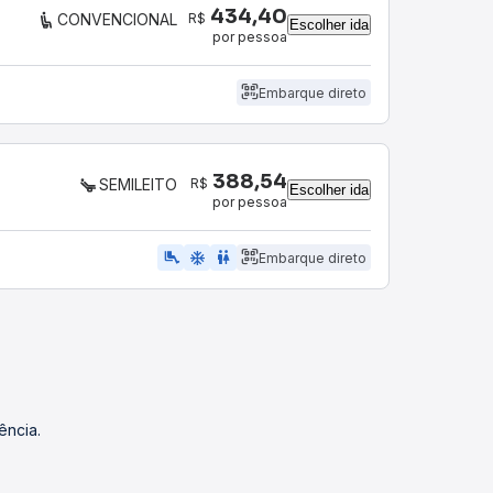
434,40
R$
CONVENCIONAL
Escolher ida
por pessoa
Embarque direto
388,54
R$
SEMILEITO
Escolher ida
por pessoa
airline_seat_legroom_extra
ac_unit
WC
Embarque direto
ência.