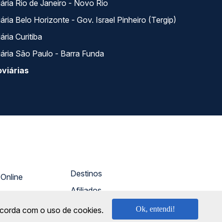
ária Rio de Janeiro - Novo Rio
ria Belo Horizonte - Gov. Israel Pinheiro (Tergip)
ria Curitiba
ária São Paulo - Barra Funda
viárias
Destinos
Atendimento Online
Afiliados
nosco
Rodomilhas
Ok, entendi!
oncorda com o uso de cookies.