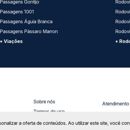
Passagens Gontijo
Rodovi
Passagens 1001
Rodoviá
Passagens Águia Branca
Rodoviá
Passagens Pássaro Marron
Rodovi
+ Viações
+ Rodo
Sobre nós
Termos de uso
Trabalhe Co
Política de privacidade
sonalizar a oferta de conteúdos. Ao utilizar este site, você c
Gratuidade
gura!