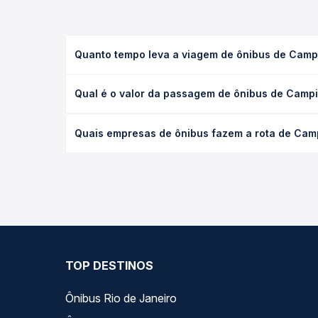
Quanto tempo leva a viagem de ônibus de Campi
A viagem de ônibus de Campinas, SP - Terminal Ra
Qual é o valor da passagem de ônibus de Campi
(convencional, executivo ou leito) e as condições
desejada.
O preço da passagem de ônibus de Campinas, SP - 
Quais empresas de ônibus fazem a rota de Camp
empresa, o tipo de poltrona e a antecedência da 
para o seu roteiro.
As viações Águia Branca operam o trecho de Campi
você compara todas as opções — empresas, horário
TOP DESTINOS
Ônibus Rio de Janeiro