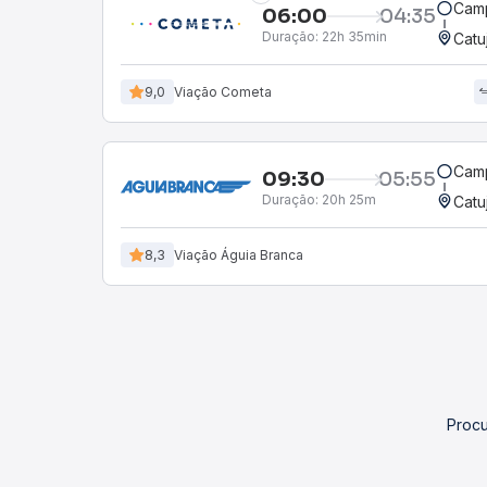
Camp
06:00
04:35
Duração:
22h 35min
Catu
9,0
Viação Cometa
Camp
09:30
05:55
Duração:
20h 25m
Catu
8,3
Viação Águia Branca
Procu