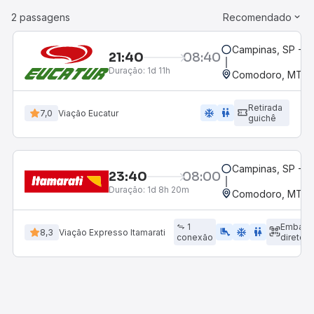
2 passagens
Recomendado
Campinas, SP - 
21:40
08:40
Duração:
1d 11h
Comodoro, MT
Retirada
ac_unit
wc
7,0
Viação Eucatur
guichê
Campinas, SP - 
23:40
08:00
Duração:
1d 8h 20m
Comodoro, MT
1
Embarq
airline_seat_legroom_extra
ac_unit
wc
8,3
Viação Expresso Itamarati
conexão
direto