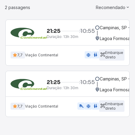
2 passagens
Recomendado
Campinas, SP - 
21:25
10:55
Duração:
13h 30m
Lagoa Formosa, 
Embarque
ac_unit
wc
7,7
Viação Continental
direto
Campinas, SP - 
21:25
10:55
Duração:
13h 30m
Lagoa Formosa, 
Embarque
airline_seat_legroom_extra
ac_unit
wc
7,7
Viação Continental
direto