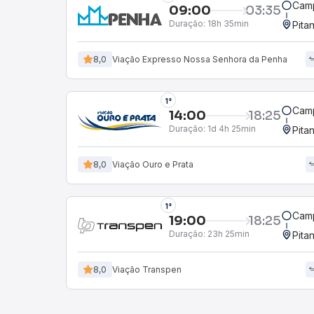
Camp
09:00
03:35
Duração:
18h 35min
Pita
8,0
Viação Expresso Nossa Senhora da Penha
1°
Camp
14:00
18:25
Duração:
1d 4h 25min
Pita
8,0
Viação Ouro e Prata
1°
Camp
19:00
18:25
Duração:
23h 25min
Pita
8,0
Viação Transpen