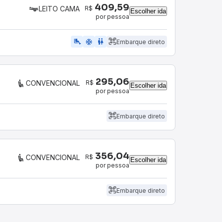
409,59
R$
LEITO CAMA
Escolher ida
por pessoa
airline_seat_legroom_extra
ac_unit
wc
Embarque direto
295,06
R$
CONVENCIONAL
Escolher ida
por pessoa
Embarque direto
356,04
R$
CONVENCIONAL
Escolher ida
por pessoa
Embarque direto