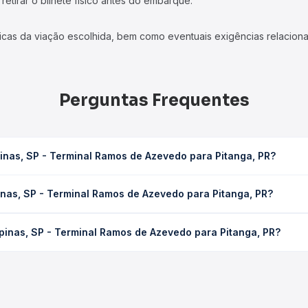
etirar o bilhete físico antes do embarque.
icas da viação escolhida, bem como eventuais exigências relaciona
Perguntas Frequentes
nas, SP - Terminal Ramos de Azevedo para Pitanga, PR?
mos de Azevedo para Pitanga, PR leva em média 18h 5min, podendo v
nas, SP - Terminal Ramos de Azevedo para Pitanga, PR?
 de tráfego. Na Quero Passagem você consulta os horários disponív
Terminal Ramos de Azevedo para Pitanga, PR custa em média R$ 28
inas, SP - Terminal Ramos de Azevedo para Pitanga, PR?
compra. Na Quero Passagem você compara os preços de todas as vi
Campinas, SP - Terminal Ramos de Azevedo para Pitanga, PR, com 
, horários, tipos de serviço e preços — em um só lugar e escolh