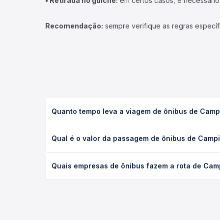
• Retirada no guichê:
em certos casos, é necessário r
Recomendação:
sempre verifique as regras específ
Quanto tempo leva a viagem de ônibus de Campi
A viagem de ônibus de Campinas, SP - Terminal Ra
Qual é o valor da passagem de ônibus de Campi
(convencional, executivo ou leito) e as condições
desejada.
O preço da passagem de ônibus de Campinas, SP - 
Quais empresas de ônibus fazem a rota de Camp
empresa, o tipo de poltrona e a antecedência da 
para o seu roteiro.
As viações Expresso Nordeste operam o trecho de 
Passagem você compara todas as opções — empresas