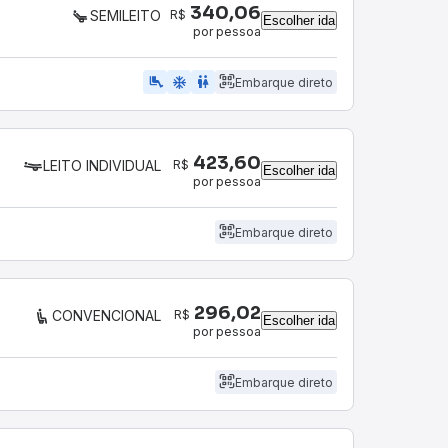
340,06
R$
SEMILEITO
Escolher ida
por pessoa
airline_seat_legroom_extra
ac_unit
WC
Embarque direto
423,60
R$
LEITO INDIVIDUAL
Escolher ida
por pessoa
Embarque direto
296,02
R$
CONVENCIONAL
Escolher ida
por pessoa
Embarque direto