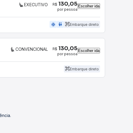
130,05
R$
EXECUTIVO
Escolher ida
por pessoa
ac_unit
wc
Embarque direto
130,05
R$
CONVENCIONAL
Escolher ida
por pessoa
Embarque direto
ência.