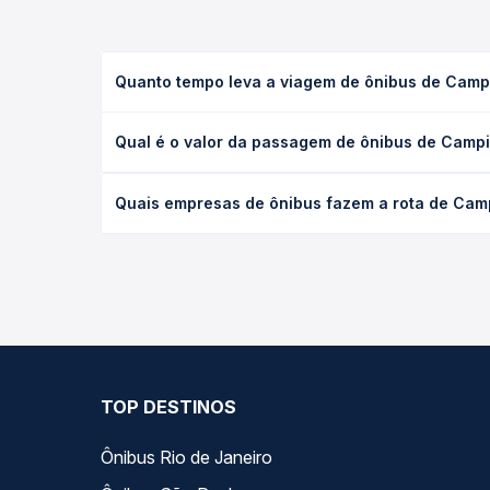
Quanto tempo leva a viagem de ônibus de Camp
A viagem de ônibus de Campinas, SP - Terminal Ra
Qual é o valor da passagem de ônibus de Campi
(convencional, executivo ou leito) e as condições
desejada.
O preço da passagem de ônibus de Campinas, SP - 
Quais empresas de ônibus fazem a rota de Cam
empresa, o tipo de poltrona e a antecedência da 
para o seu roteiro.
As viações Piracicabana operam o trecho de Campi
você compara todas as opções — empresas, horário
TOP DESTINOS
Ônibus Rio de Janeiro