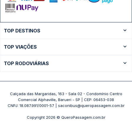
TOP DESTINOS
Ônibus Rio de Janeiro
TOP VIAÇÕES
Ônibus São Paulo
Passagens Cometa
Ônibus Brasília
TOP RODOVIÁRIAS
Passagens Gontijo
Ônibus Campinas
Rodoviária São Paulo - Tietê
Passagens 1001
Ônibus Londrina
Rodoviária Rio de Janeiro - Novo Rio
Passagens Águia Branca
+ Destinos
Rodoviária Belo Horizonte - Gov. Israel Pinheiro (Tergip)
Calçada das Margaridas, 163 - Sala 02 - Condomínio Centro
Passagens Pássaro Marron
Comercial Alphaville, Barueri - SP | CEP: 06453-038
Rodoviária Curitiba
+ Viações
CNPJ: 18.087.991/0001-57 | saconibus@queropassagem.com.br
Rodoviária São Paulo - Barra Funda
Copyright 2026 © QueroPassagem.com.br
+ Rodoviárias