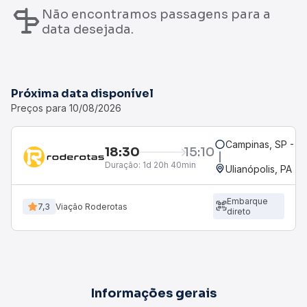
Não encontramos passagens para a
data desejada.
Próxima data disponível
Preços para 10/08/2026
Campinas, SP - T
18:30
15:10
Duração:
1d 20h 40min
Ulianópolis, PA
Embarque
7,3
Viação Roderotas
direto
Informações gerais