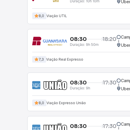
Duração:
10h 10m
Uber
8,0
Viação UTIL
Camp
08:30
18:20
Duração:
9h 50m
Uber
7,3
Viação Real Expresso
Camp
08:30
17:30
Duração:
9h
Uber
8,0
Viação Expresso União
Camp
08:30
17:30