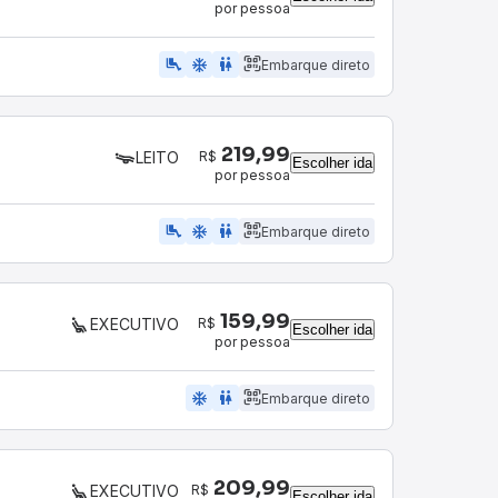
por pessoa
airline_seat_legroom_extra
ac_unit
wc
Embarque direto
219,99
R$
LEITO
Escolher ida
por pessoa
airline_seat_legroom_extra
ac_unit
wc
Embarque direto
159,99
R$
EXECUTIVO
Escolher ida
por pessoa
ac_unit
wc
Embarque direto
209,99
R$
EXECUTIVO
Escolher ida