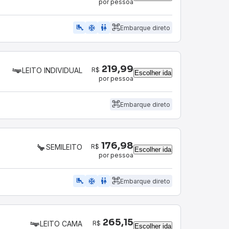
por pessoa
airline_seat_legroom_extra
ac_unit
wc
Embarque direto
219,99
R$
LEITO INDIVIDUAL
Escolher ida
por pessoa
Embarque direto
176,98
R$
SEMILEITO
Escolher ida
por pessoa
airline_seat_legroom_extra
ac_unit
WC
Embarque direto
265,15
R$
LEITO CAMA
Escolher ida