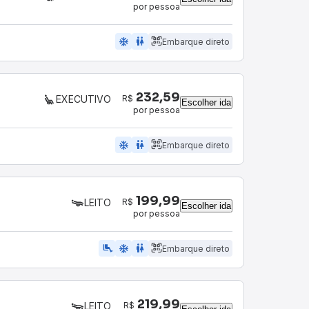
por pessoa
ac_unit
wc
Embarque direto
232,59
R$
EXECUTIVO
Escolher ida
por pessoa
ac_unit
wc
Embarque direto
199,99
R$
LEITO
Escolher ida
por pessoa
airline_seat_legroom_extra
ac_unit
wc
Embarque direto
219,99
R$
LEITO