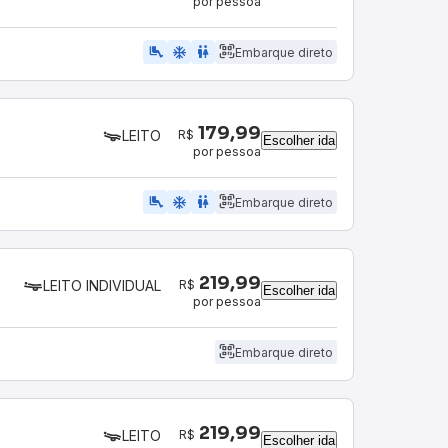
por pessoa
airline_seat_legroom_extra
ac_unit
WC
Embarque direto
179,99
R$
LEITO
Escolher ida
por pessoa
airline_seat_legroom_extra
ac_unit
wc
Embarque direto
219,99
R$
LEITO INDIVIDUAL
Escolher ida
por pessoa
Embarque direto
219,99
R$
LEITO
Escolher ida