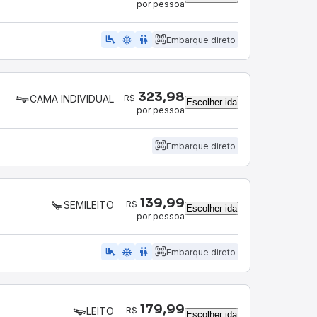
por pessoa
airline_seat_legroom_extra
ac_unit
wc
Embarque direto
323,98
R$
CAMA INDIVIDUAL
Escolher ida
por pessoa
Embarque direto
139,99
R$
SEMILEITO
Escolher ida
por pessoa
airline_seat_legroom_extra
ac_unit
WC
Embarque direto
179,99
R$
LEITO
Escolher ida