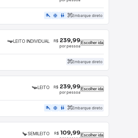
airline_seat_legroom_extra
ac_unit
wc
Embarque direto
239,99
R$
LEITO INDIVIDUAL
Escolher ida
por pessoa
Embarque direto
239,99
R$
LEITO
Escolher ida
por pessoa
airline_seat_legroom_extra
ac_unit
wc
Embarque direto
109,99
R$
SEMILEITO
Escolher ida