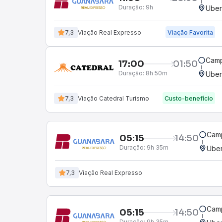
Duração:
9h
Uber
7,3
Viação Real Expresso
Viação Favorita
Camp
17:00
01:50
Duração:
8h 50m
Uber
7,3
Viação Catedral Turismo
Custo-benefício
Camp
05:15
14:50
Duração:
9h 35m
Uber
7,3
Viação Real Expresso
Camp
05:15
14:50
Duração:
9h 35m