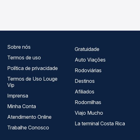
As viações Reunidas operam o trecho de Capinzal, SC
Passagem você compara os preços de todas as viações
para Campos Novos, SC - Rodoviária, com horários
em tempo real e garante a melhor oferta para o seu
variados ao longo do dia. Na Quero Passagem você
roteiro.
compara todas as opções — empresas, horários, tipos de
serviço e preços — em um só lugar e escolhe a que
melhor se encaixa na sua viagem.
Sobre nós
Gratuidade
Termos de uso
Auto Viações
Política de privacidade
Rodoviárias
Termos de Uso Louge
Destinos
Vip
Afiliados
Imprensa
Rodomilhas
Minha Conta
Viajo Mucho
Atendimento Online
La terminal Costa Rica
Trabalhe Conosco