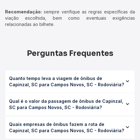
Recomendação:
sempre verifique as regras específicas da
viação escolhida, bem como eventuais exigências
relacionadas ao bilhete.
Perguntas Frequentes
Quanto tempo leva a viagem de ônibus de
Capinzal, SC para Campos Novos, SC - Rodoviária?
A viagem de ônibus de Capinzal, SC para Campos Novos,
Qual é o valor da passagem de ônibus de Capinzal,
SC - Rodoviária leva em média 2h 5min, podendo variar
SC para Campos Novos, SC - Rodoviária?
conforme a viação, o tipo de serviço (convencional,
executivo ou leito) e as condições de tráfego. Na Quero
O preço da passagem de ônibus de Capinzal, SC para
Passagem você consulta os horários disponíveis e vê a
Quais empresas de ônibus fazem a rota de
Campos Novos, SC - Rodoviária custa em média R$ 39,85
duração exata de cada opção na data desejada.
Capinzal, SC para Campos Novos, SC - Rodoviária?
e varia conforme a data da viagem, a empresa, o tipo de
poltrona e a antecedência da compra. Na Quero