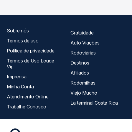
roteiro.
compara todas as opções — empresas, horários, tipos de
serviço e preços — em um só lugar e escolhe a que
melhor se encaixa na sua viagem.
Sobre nós
Gratuidade
Termos de uso
Auto Viações
Política de privacidade
Rodoviárias
Termos de Uso Louge
Destinos
Vip
Afiliados
Imprensa
Rodomilhas
Minha Conta
Viajo Mucho
Atendimento Online
La terminal Costa Rica
Trabalhe Conosco