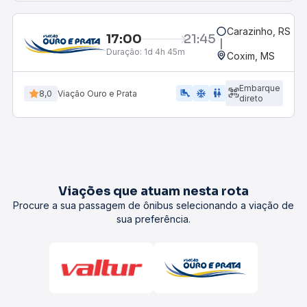
Carazinho, RS - R
17:00
21:45
Duração:
1d 4h 45m
Coxim, MS
Embarque
airline_seat_legroom_extra
ac_unit
WC
8,0
Viação Ouro e Prata
direto
Viações que atuam nesta rota
Procure a sua passagem de ônibus selecionando a viação de
sua preferência.