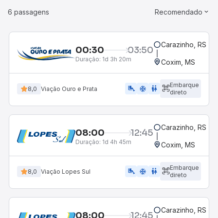
6 passagens
Recomendado
Carazinho, RS - R
00:30
03:50
Duração:
1d 3h 20m
Coxim, MS
Embarque
airline_seat_legroom_extra
ac_unit
WC
8,0
Viação Ouro e Prata
direto
Carazinho, RS - R
08:00
12:45
Duração:
1d 4h 45m
Coxim, MS
Embarque
airline_seat_legroom_extra
ac_unit
wc
8,0
Viação Lopes Sul
direto
Carazinho, RS - R
08:00
12:45