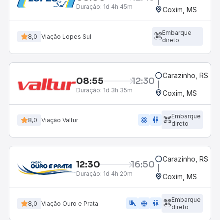
Duração:
1d 4h 45m
Coxim, MS
Embarque
8,0
Viação Lopes Sul
direto
Carazinho, RS - R
08:55
12:30
Duração:
1d 3h 35m
Coxim, MS
Embarque
ac_unit
wc
8,0
Viação Valtur
direto
Carazinho, RS - R
12:30
16:50
Duração:
1d 4h 20m
Coxim, MS
Embarque
airline_seat_legroom_extra
ac_unit
WC
8,0
Viação Ouro e Prata
direto