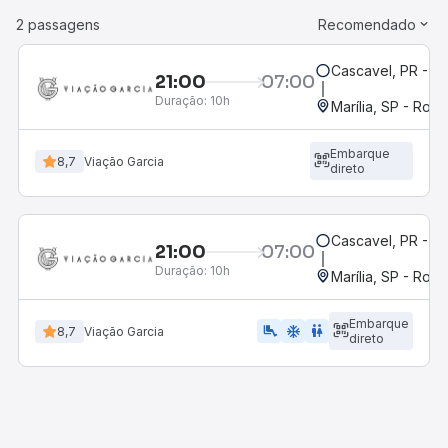
2 passagens
Recomendado
Cascavel, PR - Ro
21:00
07:00
Duração:
10h
Marília, SP - Rodo
Embarque
8,7
Viação Garcia
direto
Cascavel, PR - Ro
21:00
07:00
Duração:
10h
Marília, SP - Rodo
Embarque
airline_seat_legroom_extra
ac_unit
wc
8,7
Viação Garcia
direto