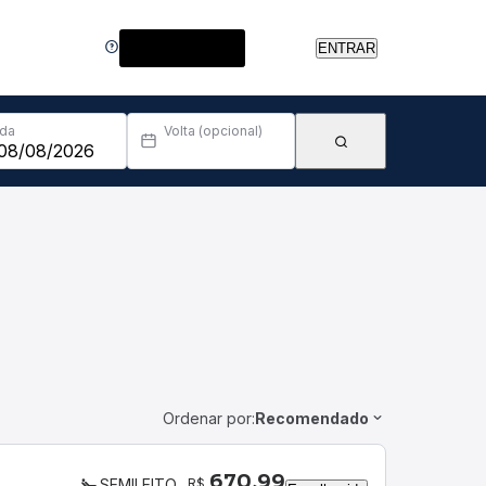
Central de Ajuda
ENTRAR
Ida
Volta (opcional)
Ordenar por:
Recomendado
670,99
R$
SEMILEITO