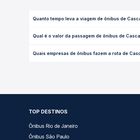
Quanto tempo leva a viagem de ônibus de Casca
A viagem de ônibus de Cascavel, PR - Rodoviária p
Qual é o valor da passagem de ônibus de Casca
executivo ou leito) e as condições de tráfego. Na
O preço da passagem de ônibus de Cascavel, PR - 
Quais empresas de ônibus fazem a rota de Casc
poltrona e a antecedência da compra. Na Quero Pa
As viações Eucatur, Valtur, Ouro e Prata, Lopes Su
longo do dia. Na Quero Passagem você compara tod
na sua viagem.
TOP DESTINOS
Ônibus Rio de Janeiro
Ônibus São Paulo