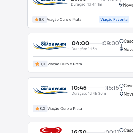
Duração:
1d 4h 1m
Nova
8,0
Viação Ouro e Prata
Viação Favorita
Casc
04:00
09:00
Duração:
1d 5h
Nov
8,0
Viação Ouro e Prata
Casc
10:45
15:15
Duração:
1d 4h 30m
Nov
8,0
Viação Ouro e Prata
Casc
16:30
00:11