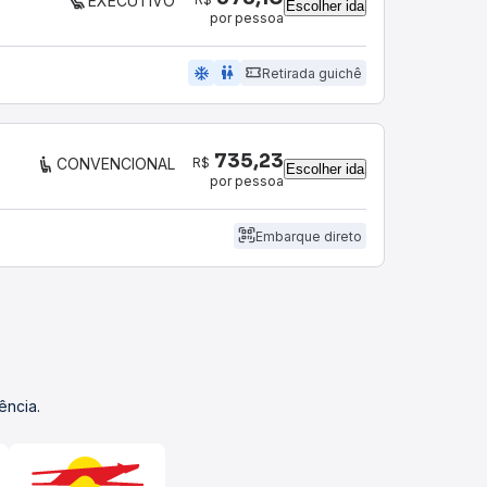
EXECUTIVO
Escolher ida
por pessoa
ac_unit
wc
Retirada guichê
735,23
R$
CONVENCIONAL
Escolher ida
por pessoa
Embarque direto
ência.