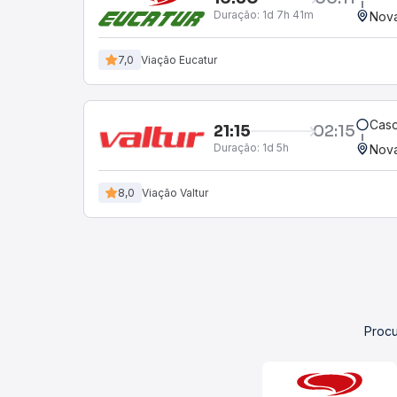
Duração:
1d 7h 41m
Nov
7,0
Viação Eucatur
Casc
21:15
02:15
Duração:
1d 5h
Nov
8,0
Viação Valtur
Procu