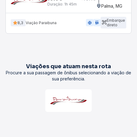
Duração:
1h 45m
Palma, MG
Embarque
ac_unit
wc
8,3
Viação Paraibuna
direto
Viações que atuam nesta rota
Procure a sua passagem de ônibus selecionando a viação de
sua preferência.