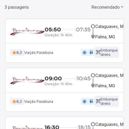
3 passagens
Recomendado
Cataguases, MG -
05:50
07:35
Duração:
1h 45m
Palma, MG
Embarque
ac_unit
wc
8,3
Viação Paraibuna
direto
Cataguases, MG -
09:00
10:45
Duração:
1h 45m
Palma, MG
Embarque
ac_unit
wc
8,3
Viação Paraibuna
direto
Cataguases, MG -
16:30
18:15