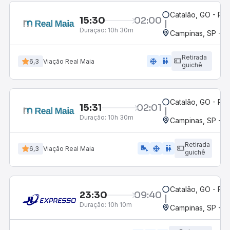
Catalão, GO - Rod
15:30
02:00
Duração:
10h 30m
Campinas, SP - 
Retirada
ac_unit
wc
6,3
Viação Real Maia
guichê
Catalão, GO - Rod
15:31
02:01
Duração:
10h 30m
Campinas, SP - 
Retirada
airline_seat_legroom_extra
ac_unit
wc
6,3
Viação Real Maia
guichê
Catalão, GO - Rod
23:30
09:40
Duração:
10h 10m
Campinas, SP - 