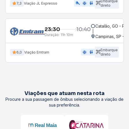
Embarque
airline_seat_legroom_extra
ac_unit
wc
7,3
Viação JL Expresso
direto
Catalão, GO - Rod
23:30
10:40
Duração:
11h 10m
Campinas, SP - 
Embarque
ac_unit
wc
6,0
Viação Emtram
direto
Viações que atuam nesta rota
Procure a sua passagem de ônibus selecionando a viação de
sua preferência.