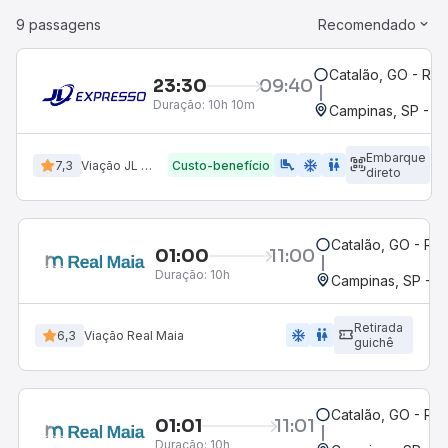
9 passagens
Recomendado
Catalão, GO - Rod
23:30
09:40
Duração:
10h 10m
Campinas, SP - T
Embarque
airline_seat_legroom_extra
ac_unit
WC
7,3
Viação JL Expresso
Custo-benefício
direto
Catalão, GO - Rod
01:00
11:00
Duração:
10h
Campinas, SP - 
Retirada
ac_unit
wc
6,3
Viação Real Maia
guichê
Catalão, GO - Rod
01:01
11:01
Duração:
10h