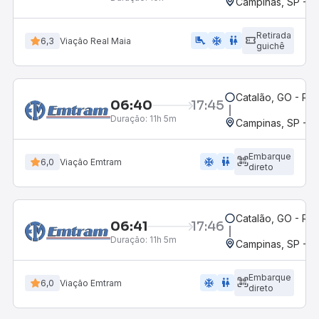
Campinas, SP - 
Retirada
airline_seat_legroom_extra
ac_unit
wc
6,3
Viação Real Maia
guichê
Catalão, GO - Rod
06:40
17:45
Duração:
11h 5m
Campinas, SP - 
Embarque
ac_unit
wc
6,0
Viação Emtram
direto
Catalão, GO - Rod
06:41
17:46
Duração:
11h 5m
Campinas, SP - 
Embarque
ac_unit
wc
6,0
Viação Emtram
direto