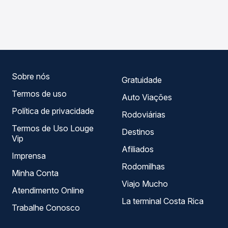
As viações Reunidas operam o trecho de Caxias do Sul,
Passagem você compara os preços de todas as viações
RS para Caçador, SC - Rodoviária, com horários variados
em tempo real e garante a melhor oferta para o seu
ao longo do dia. Na Quero Passagem você compara todas
roteiro.
as opções — empresas, horários, tipos de serviço e
preços — em um só lugar e escolhe a que melhor se
encaixa na sua viagem.
Sobre nós
Gratuidade
Termos de uso
Auto Viações
Política de privacidade
Rodoviárias
Termos de Uso Louge
Destinos
Vip
Afiliados
Imprensa
Rodomilhas
Minha Conta
Viajo Mucho
Atendimento Online
La terminal Costa Rica
Trabalhe Conosco