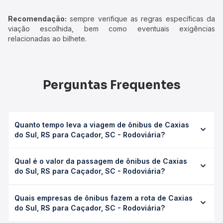
Recomendação:
sempre verifique as regras específicas da
viação escolhida, bem como eventuais exigências
relacionadas ao bilhete.
Perguntas Frequentes
Quanto tempo leva a viagem de ônibus de Caxias
do Sul, RS para Caçador, SC - Rodoviária?
A viagem de ônibus de Caxias do Sul, RS para Caçador,
Qual é o valor da passagem de ônibus de Caxias
SC - Rodoviária leva em média 10h 5min, podendo variar
do Sul, RS para Caçador, SC - Rodoviária?
conforme a viação, o tipo de serviço (convencional,
executivo ou leito) e as condições de tráfego. Na Quero
O preço da passagem de ônibus de Caxias do Sul, RS
Passagem você consulta os horários disponíveis e vê a
Quais empresas de ônibus fazem a rota de Caxias
para Caçador, SC - Rodoviária custa em média R$ 195,49
duração exata de cada opção na data desejada.
do Sul, RS para Caçador, SC - Rodoviária?
e varia conforme a data da viagem, a empresa, o tipo de
poltrona e a antecedência da compra. Na Quero