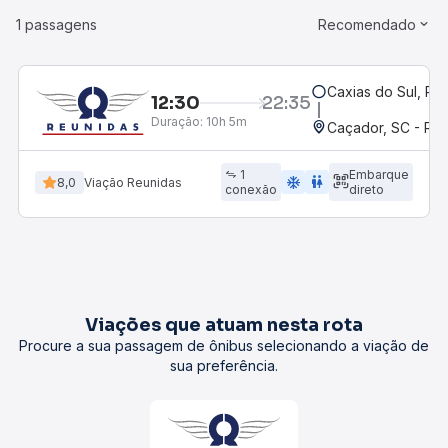
1 passagens
Recomendado
Caxias do Sul, RS
12:30
22:35
Duração:
10h 5m
Caçador, SC - Rod
1
Embarque
ac_unit
wc
8,0
Viação Reunidas
conexão
direto
Viações que atuam nesta rota
Procure a sua passagem de ônibus selecionando a viação de
sua preferência.