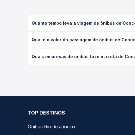
Quanto tempo leva a viagem de ônibus de Conce
A viagem de ônibus de Conceição do Araguaia, PA -
Qual é o valor da passagem de ônibus de Conce
de serviço (convencional, executivo ou leito) e a
na data desejada.
O preço da passagem de ônibus de Conceição do Ar
Quais empresas de ônibus fazem a rota de Conc
viagem, a empresa, o tipo de poltrona e a antece
oferta para o seu roteiro.
As viações Boa Esperança, Ouro e Prata, MPViagen
horários variados ao longo do dia. Na Quero Pass
que melhor se encaixa na sua viagem.
TOP DESTINOS
Ônibus Rio de Janeiro