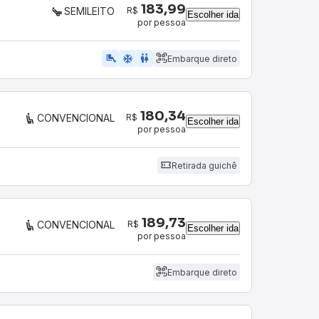
183,99
R$
SEMILEITO
Escolher ida
por pessoa
airline_seat_legroom_extra
ac_unit
WC
Embarque direto
180,34
R$
CONVENCIONAL
Escolher ida
por pessoa
Retirada guichê
189,73
R$
CONVENCIONAL
Escolher ida
por pessoa
Embarque direto