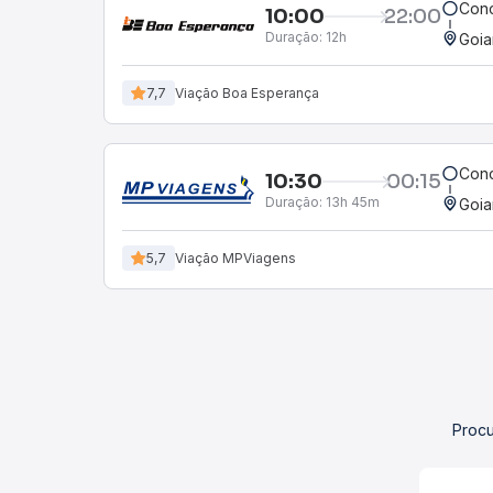
Conc
10:00
22:00
Duração:
12h
Goia
7,7
Viação Boa Esperança
Conc
10:30
00:15
Duração:
13h 45m
Goia
5,7
Viação MPViagens
Procu