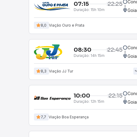
Conc
07:15
22:25
Duração:
15h 10m
Goia
8,0
Viação Ouro e Prata
Conc
08:30
22:45
Duração:
14h 15m
Goia
8,3
Viação JJ Tur
Conc
10:00
22:15
Duração:
12h 15m
Goia
7,7
Viação Boa Esperança