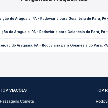
ição do Araguaia, PA - Rodoviária para Goianésia do Pará, PA
 Rodoviária para Goianésia do Pará, PA - TODOS leva em média 13h
ição do Araguaia, PA - Rodoviária para Goianésia do Pará, PA
s condições de tráfego. Na Quero Passagem você consulta os horár
aguaia, PA - Rodoviária para Goianésia do Pará, PA - TODOS cust
eição do Araguaia, PA - Rodoviária para Goianésia do Pará, P
dência da compra. Na Quero Passagem você compara os preços de t
s, JJ Tur operam o trecho de Conceição do Araguaia, PA - Rodoviá
agem você compara todas as opções — empresas, horários, tipos de
TOP VIAÇÕES
TOP R
Passagens Cometa
Rodovi