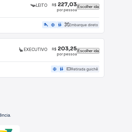
227,03
R$
LEITO
Escolher ida
por pessoa
airline_seat_legroom_extra
ac_unit
wc
Embarque direto
203,25
R$
EXECUTIVO
Escolher ida
por pessoa
ac_unit
wc
Retirada guichê
ência.