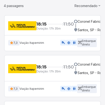
4 passagens
Recomendado
Coronel Fabricia
18:15
11:50
Duração:
17h 35m
Santos, SP - Rodo
Embarque
airline_seat_legroom_extra
ac_unit
WC
7,3
Viação Itapemirim
direto
Coronel Fabricia
18:15
11:50
Duração:
17h 35m
Santos, SP - Rodo
Embarque
airline_seat_legroom_extra
ac_unit
wc
7,3
Viação Itapemirim
direto