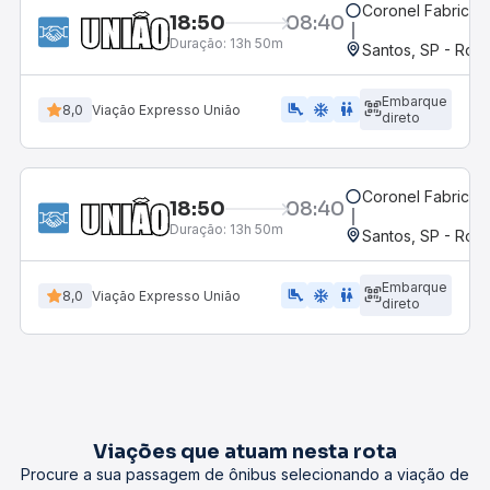
Coronel Fabricia
18:50
08:40
Duração:
13h 50m
Santos, SP - Rodo
Embarque
airline_seat_legroom_extra
ac_unit
WC
8,0
Viação Expresso União
direto
Coronel Fabricia
18:50
08:40
Duração:
13h 50m
Santos, SP - Rodo
Embarque
airline_seat_legroom_extra
ac_unit
wc
8,0
Viação Expresso União
direto
Viações que atuam nesta rota
Procure a sua passagem de ônibus selecionando a viação de