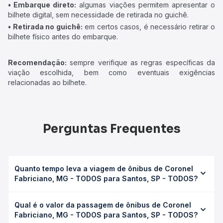
• Embarque direto:
algumas viações permitem apresentar o
bilhete digital, sem necessidade de retirada no guichê.
• Retirada no guichê:
em certos casos, é necessário retirar o
bilhete físico antes do embarque.
Recomendação:
sempre verifique as regras específicas da
viação escolhida, bem como eventuais exigências
relacionadas ao bilhete.
Perguntas Frequentes
Quanto tempo leva a viagem de ônibus de Coronel
Fabriciano, MG - TODOS para Santos, SP - TODOS?
A viagem de ônibus de Coronel Fabriciano, MG - TODOS
Qual é o valor da passagem de ônibus de Coronel
para Santos, SP - TODOS leva em média 15h 35min,
Fabriciano, MG - TODOS para Santos, SP - TODOS?
podendo variar conforme a viação, o tipo de serviço