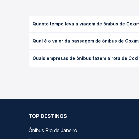
Quanto tempo leva a viagem de ônibus de Coxi
A viagem de ônibus de Coxim, MS para Campo Novo 
Qual é o valor da passagem de ônibus de Coxi
executivo ou leito) e as condições de tráfego. Na
O preço da passagem de ônibus de Coxim, MS para
Quais empresas de ônibus fazem a rota de Cox
poltrona e a antecedência da compra. Na Quero Pa
As viações Valtur, Lopes Sul operam o trecho de 
todas as opções — empresas, horários, tipos de se
TOP DESTINOS
Ônibus Rio de Janeiro