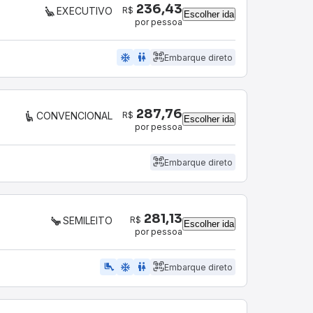
236,43
R$
EXECUTIVO
Escolher ida
por pessoa
ac_unit
wc
Embarque direto
287,76
R$
CONVENCIONAL
Escolher ida
por pessoa
Embarque direto
281,13
R$
SEMILEITO
Escolher ida
por pessoa
airline_seat_legroom_extra
ac_unit
WC
Embarque direto