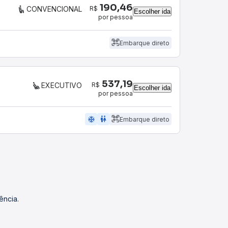
190,46
R$
CONVENCIONAL
Escolher ida
por pessoa
Embarque direto
537,19
R$
EXECUTIVO
Escolher ida
por pessoa
ac_unit
wc
Embarque direto
ência.