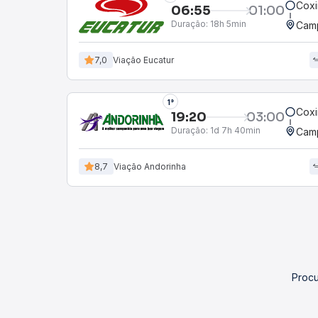
Cox
06:55
01:00
Duração:
18h 5min
Camp
7,0
Viação Eucatur
1°
Cox
19:20
03:00
Duração:
1d 7h 40min
Camp
8,7
Viação Andorinha
Procu