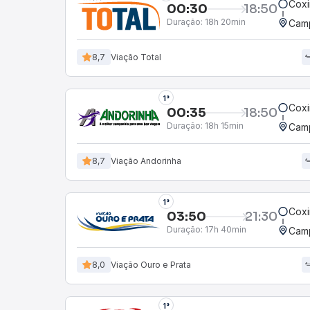
Cox
00:30
18:50
Duração:
18h 20min
Camp
8,7
Viação Total
1°
Cox
00:35
18:50
Duração:
18h 15min
Camp
8,7
Viação Andorinha
1°
Cox
03:50
21:30
Duração:
17h 40min
Camp
8,0
Viação Ouro e Prata
1°