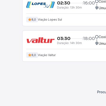
Cox
02:30
16:00
Duração:
13h 30m
Umu
8,0
Viação Lopes Sul
Cox
03:30
18:00
Duração:
14h 30m
Umu
8,0
Viação Valtur
Procu