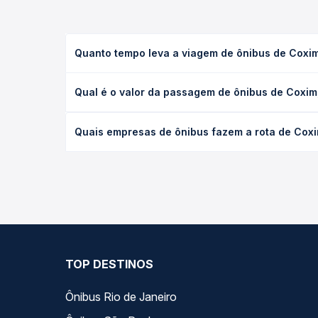
Quanto tempo leva a viagem de ônibus de Cox
A viagem de ônibus de Coxim, MS para Umuarama, P
Qual é o valor da passagem de ônibus de Coxi
ou leito) e as condições de tráfego. Na Quero Pas
O preço da passagem de ônibus de Coxim, MS para 
Quais empresas de ônibus fazem a rota de Co
e a antecedência da compra. Na Quero Passagem vo
As viações Valtur, Lopes Sul operam o trecho de
todas as opções — empresas, horários, tipos de se
TOP DESTINOS
Ônibus Rio de Janeiro