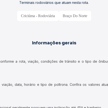
Terminais rodoviários que atuam nesta rota.
Criciúma - Rodoviária
Braço Do Norte
Informações gerais
forme a rota, viação, condições de trânsito e o tipo de ônibus
iação, data, horário e tipo de poltrona. Confira os valores at
ncional geralmente possuem uma inclinação até 45º e banheiro.