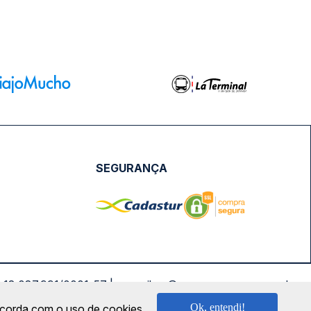
SEGURANÇA
NPJ: 18.087.991/0001-57 | saconibus@queropassagem.com.br
Ok, entendi!
oncorda com o uso de cookies.