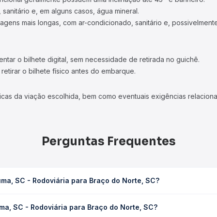
 sanitário e, em alguns casos, água mineral.
viagens mais longas, com ar-condicionado, sanitário e, possivelmente
tar o bilhete digital, sem necessidade de retirada no guichê.
etirar o bilhete físico antes do embarque.
icas da viação escolhida, bem como eventuais exigências relaciona
Perguntas Frequentes
úma, SC - Rodoviária para Braço do Norte, SC?
ara Braço do Norte, SC leva em média 1h 45min, podendo variar conf
ma, SC - Rodoviária para Braço do Norte, SC?
 Quero Passagem você consulta os horários disponíveis e vê a dur