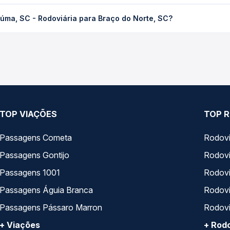
odoviária para Braço do Norte, SC custa em média R$ 49,37 e vari
iúma, SC - Rodoviária para Braço do Norte, SC?
ssagem você compara os preços de todas as viações em tempo real 
 SC - Rodoviária para Braço do Norte, SC, com horários variados 
rviço e preços — em um só lugar e escolhe a que melhor se encaix
TOP VIAÇÕES
TOP R
Passagens Cometa
Rodovi
Passagens Gontijo
Rodovi
Passagens 1001
Rodoviá
Passagens Águia Branca
Rodoviá
Passagens Pássaro Marron
Rodovi
+ Viações
+ Rodo