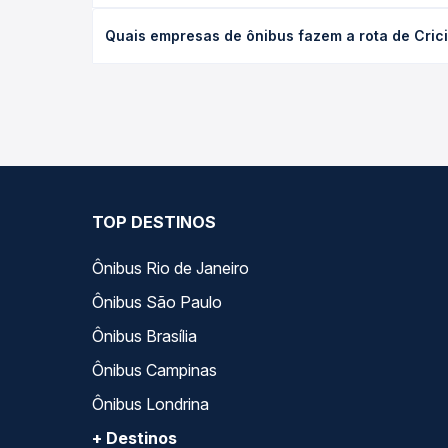
O preço da passagem de ônibus de Criciúma, SC - R
Quais empresas de ônibus fazem a rota de Cric
poltrona e a antecedência da compra. Na Quero Pa
As viações Reunidas operam o trecho de Criciúma,
todas as opções — empresas, horários, tipos de se
TOP DESTINOS
Ônibus Rio de Janeiro
Ônibus São Paulo
Ônibus Brasília
Ônibus Campinas
Ônibus Londrina
+ Destinos