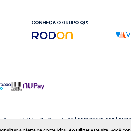
CONHEÇA O GRUPO QP:
ro Comercial Alphaville, Barueri - SP | CEP: 06453-038 | C
Copyright 2026 © QueroPassagem.com.br
sonalizar a oferta de conteúdos. Ao utilizar este site, você c