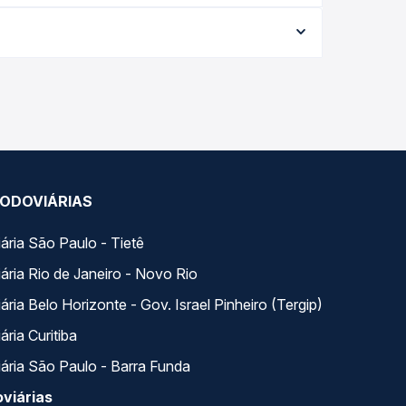
a conforme a data da viagem, a empresa, o tipo de
e garante a melhor oferta para o seu roteiro.
ao longo do dia. Na Quero Passagem você compara
a na sua viagem.
ODOVIÁRIAS
ária São Paulo - Tietê
ária Rio de Janeiro - Novo Rio
ria Belo Horizonte - Gov. Israel Pinheiro (Tergip)
ria Curitiba
ária São Paulo - Barra Funda
viárias