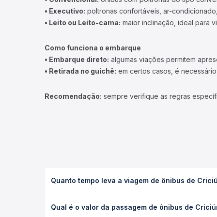
• Executivo:
poltronas confortáveis, ar-condicionado,
• Leito ou Leito-cama:
maior inclinação, ideal para 
Como funciona o embarque
• Embarque direto:
algumas viações permitem apresen
• Retirada no guichê:
em certos casos, é necessário r
Recomendação:
sempre verifique as regras específ
Quanto tempo leva a viagem de ônibus de Crici
A viagem de ônibus de Criciúma, SC - Rodoviária p
Qual é o valor da passagem de ônibus de Criciú
executivo ou leito) e as condições de tráfego. Na