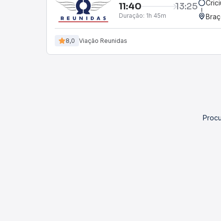
Cric
11:40
13:25
Duração:
1h 45m
Braç
8,0
Viação Reunidas
Procu