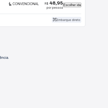
48,95
R$
CONVENCIONAL
Escolher ida
por pessoa
Embarque direto
ência.