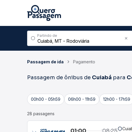
Partindo de
Passagem de ida
Pagamento
Passagem de ônibus de
Cuiabá
para
C
00h00 - 05h59
06h00 - 11h59
12h00 - 17h59
28 passagens
Cuia
01:00
08:25