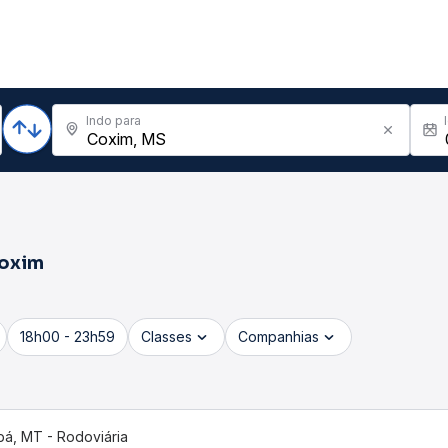
Indo para
oxim
18h00 - 23h59
Classes
Companhias
bá, MT - Rodoviária