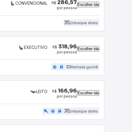
286,57
R$
CONVENCIONAL
Escolher ida
por pessoa
Embarque direto
318,96
R$
EXECUTIVO
Escolher ida
por pessoa
ac_unit
wc
Retirada guichê
166,96
R$
LEITO
Escolher ida
por pessoa
airline_seat_legroom_extra
ac_unit
wc
Embarque direto