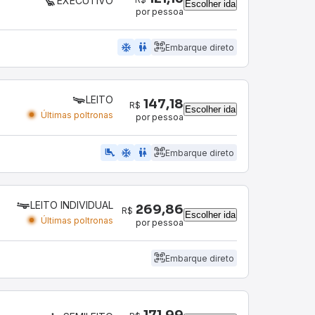
EXECUTIVO
Escolher ida
por pessoa
ac_unit
wc
Embarque direto
LEITO
147,18
R$
Escolher ida
Últimas poltronas
por pessoa
airline_seat_legroom_extra
ac_unit
wc
Embarque direto
LEITO INDIVIDUAL
269,86
R$
Escolher ida
Últimas poltronas
por pessoa
Embarque direto
171,99