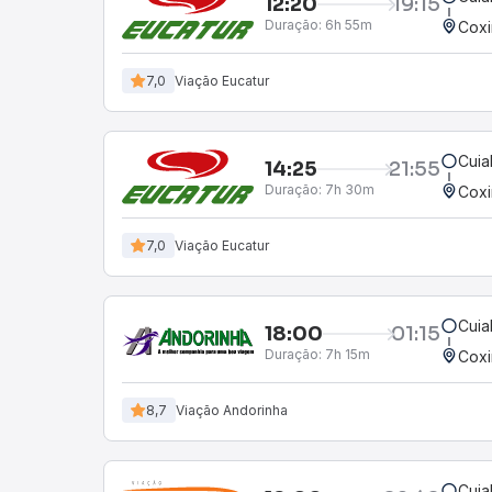
12:20
19:15
Duração:
6h 55m
Cox
7,0
Viação Eucatur
Cuia
14:25
21:55
Duração:
7h 30m
Cox
7,0
Viação Eucatur
Cuia
18:00
01:15
Duração:
7h 15m
Cox
8,7
Viação Andorinha
Cuia