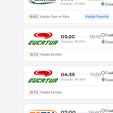
Duração:
7h 25m
Coxi
8,0
Viação Ouro e Prata
Viação Favorita
Cuia
03:20
10:10
Duração:
6h 50m
Cox
7,0
Viação Eucatur
Cuia
04:35
11:20
Duração:
6h 45m
Cox
7,0
Viação Eucatur
Cuia
07:00
14:40