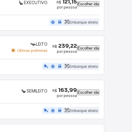
121,15
R$
EXECUTIVO
Escolher ida
por pessoa
ac_unit
wc
Embarque direto
LEITO
239,22
R$
Escolher ida
Últimas poltronas
por pessoa
airline_seat_legroom_extra
ac_unit
wc
Embarque direto
163,99
R$
SEMILEITO
Escolher ida
por pessoa
airline_seat_legroom_extra
ac_unit
WC
Embarque direto