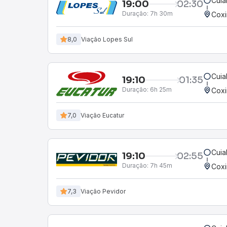
Cuia
19:00
02:30
Duração:
7h 30m
Cox
8,0
Viação Lopes Sul
Cuia
19:10
01:35
Duração:
6h 25m
Cox
7,0
Viação Eucatur
Cuia
19:10
02:55
Duração:
7h 45m
Cox
7,3
Viação Pevidor