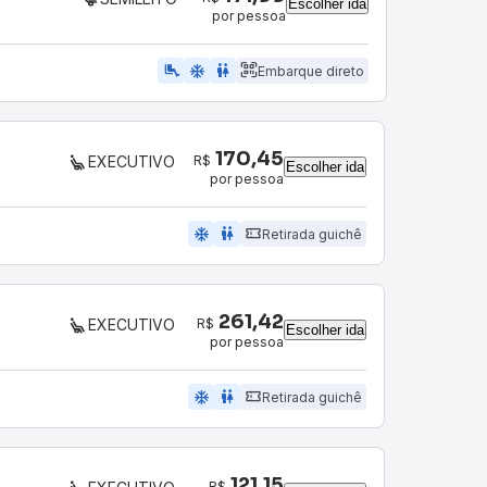
Escolher ida
por pessoa
airline_seat_legroom_extra
ac_unit
WC
Embarque direto
170,45
R$
EXECUTIVO
Escolher ida
por pessoa
ac_unit
wc
Retirada guichê
261,42
R$
EXECUTIVO
Escolher ida
por pessoa
ac_unit
wc
Retirada guichê
121,15
R$