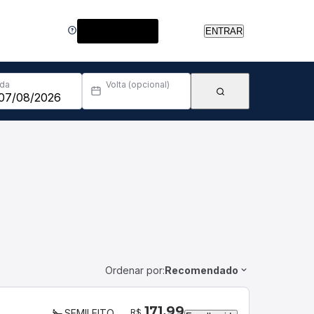
Central de Ajuda
ENTRAR
Ida
Volta (opcional)
Ordenar por:
Recomendado
171,99
R$
SEMILEITO