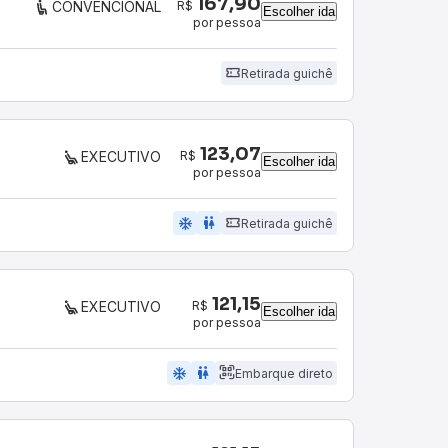
167,90
R$
CONVENCIONAL
Escolher ida
por pessoa
Retirada guichê
123,07
R$
EXECUTIVO
Escolher ida
por pessoa
ac_unit
wc
Retirada guichê
121,15
R$
EXECUTIVO
Escolher ida
por pessoa
ac_unit
wc
Embarque direto