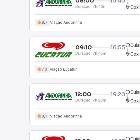
08:00
15:40
Duração:
7h 40m
Cox
8,7
Viação Andorinha
Cuia
09:10
16:55
Duração:
7h 45m
Cox
7,0
Viação Eucatur
Cuia
12:00
19:20
Duração:
7h 20m
Cox
8,7
Viação Andorinha
Cuia