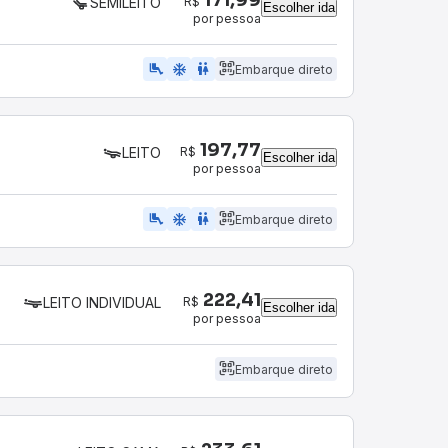
R$
SEMILEITO
Escolher ida
por pessoa
airline_seat_legroom_extra
ac_unit
WC
Embarque direto
197,77
R$
LEITO
Escolher ida
por pessoa
airline_seat_legroom_extra
ac_unit
wc
Embarque direto
222,41
R$
LEITO INDIVIDUAL
Escolher ida
por pessoa
Embarque direto