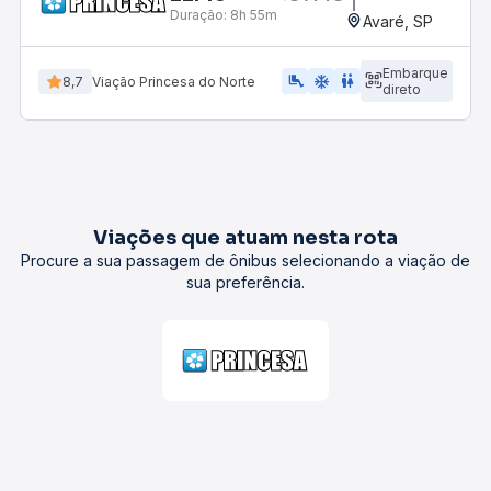
Duração:
8h 55m
Avaré, SP
Embarque
airline_seat_legroom_extra
ac_unit
wc
8,7
Viação Princesa do Norte
direto
Viações que atuam nesta rota
Procure a sua passagem de ônibus selecionando a viação de
sua preferência.