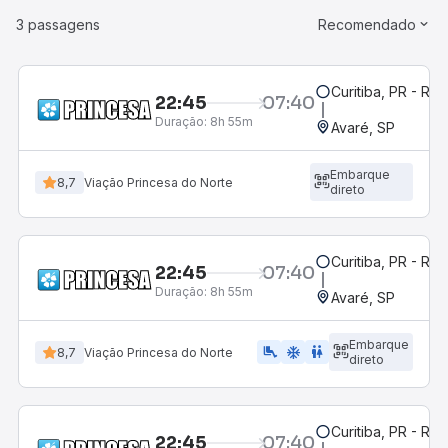
3 passagens
Recomendado
Curitiba, PR - Rod
22:45
07:40
Duração:
8h 55m
Avaré, SP
Embarque
8,7
Viação Princesa do Norte
direto
Curitiba, PR - Rod
22:45
07:40
Duração:
8h 55m
Avaré, SP
Embarque
airline_seat_legroom_extra
ac_unit
WC
8,7
Viação Princesa do Norte
direto
Curitiba, PR - Rod
22:45
07:40