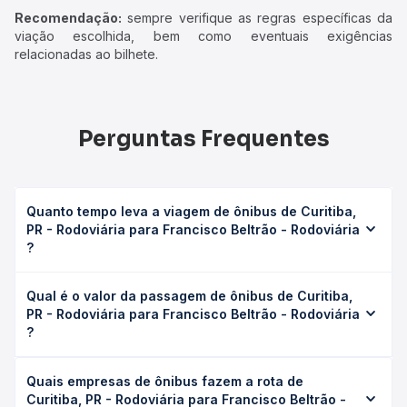
Recomendação:
sempre verifique as regras específicas da
viação escolhida, bem como eventuais exigências
relacionadas ao bilhete.
Perguntas Frequentes
Quanto tempo leva a viagem de ônibus de Curitiba,
PR - Rodoviária para Francisco Beltrão - Rodoviária
?
A viagem de ônibus de Curitiba, PR - Rodoviária para
Qual é o valor da passagem de ônibus de Curitiba,
Francisco Beltrão - Rodoviária leva em média 8h 33min,
PR - Rodoviária para Francisco Beltrão - Rodoviária
podendo variar conforme a viação, o tipo de serviço
?
(convencional, executivo ou leito) e as condições de
tráfego. Na Quero Passagem você consulta os horários
O preço da passagem de ônibus de Curitiba, PR -
disponíveis e vê a duração exata de cada opção na data
Quais empresas de ônibus fazem a rota de
Rodoviária para Francisco Beltrão - Rodoviária custa em
desejada.
Curitiba, PR - Rodoviária para Francisco Beltrão -
média R$ 279,34 e varia conforme a data da viagem, a