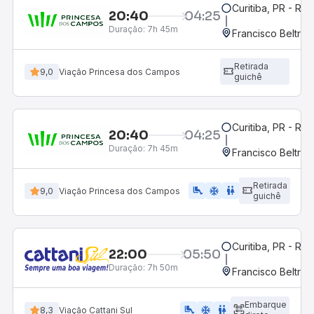
Curitiba, PR - Rod
20:40
04:25
Duração:
7h 45m
Francisco Beltrão
Retirada
9,0
Viação Princesa dos Campos
guichê
Curitiba, PR - Rod
20:40
04:25
Duração:
7h 45m
Francisco Beltrão
Retirada
airline_seat_legroom_extra
ac_unit
wc
9,0
Viação Princesa dos Campos
guichê
Curitiba, PR - Rod
22:00
05:50
Duração:
7h 50m
Francisco Beltrão
Embarque
airline_seat_legroom_extra
ac_unit
wc
8,3
Viação Cattani Sul