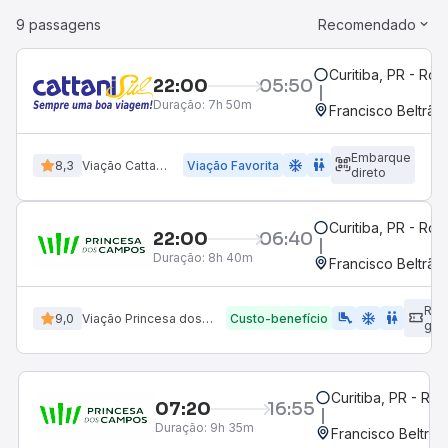
9 passagens
Recomendado
Curitiba, PR - Rod
22:00
05:50
Duração:
7h 50m
Francisco Beltrão
Embarque
ac_unit
wc
8,3
Viação Cattani Sul
Viação Favorita
direto
Curitiba, PR - Rod
22:00
06:40
Duração:
8h 40m
Francisco Beltrão
Ret
airline_seat_legroom_extra
ac_unit
wc
9,0
Viação Princesa dos Campos
Custo-benefício
gui
Curitiba, PR - Rod
07:20
16:55
Duração:
9h 35m
Francisco Beltrão