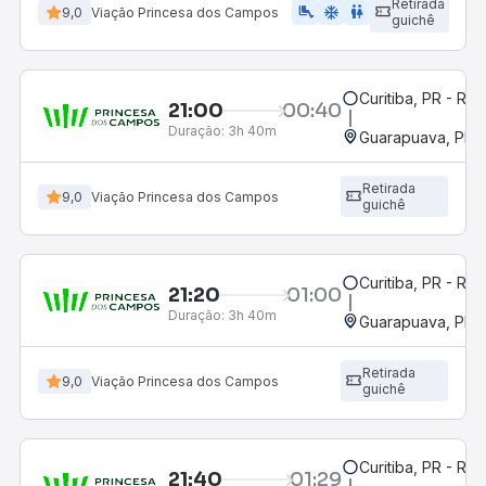
Retirada
airline_seat_legroom_extra
ac_unit
wc
9,0
Viação Princesa dos Campos
guichê
Curitiba, PR - Rod
21:00
00:40
Duração:
3h 40m
Guarapuava, PR -
Retirada
9,0
Viação Princesa dos Campos
guichê
Curitiba, PR - Rod
21:20
01:00
Duração:
3h 40m
Guarapuava, PR -
Retirada
9,0
Viação Princesa dos Campos
guichê
Curitiba, PR - Rod
21:40
01:29