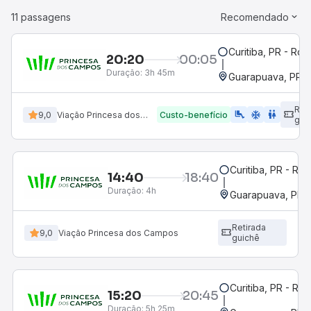
11 passagens
Recomendado
Curitiba, PR - Rod
20:20
00:05
Duração:
3h 45m
Guarapuava, PR -
Ret
airline_seat_legroom_extra
ac_unit
wc
9,0
Viação Princesa dos Campos
Custo-benefício
gui
Curitiba, PR - Rod
14:40
18:40
Duração:
4h
Guarapuava, PR -
Retirada
9,0
Viação Princesa dos Campos
guichê
Curitiba, PR - Rod
15:20
20:45
Duração:
5h 25m