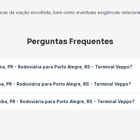
icas da viação escolhida, bem como eventuais exigências relaciona
Perguntas Frequentes
a, PR - Rodoviária para Porto Alegre, RS - Terminal Veppo?
ra Porto Alegre, RS - Terminal Veppo leva em média 13h 9min, pode
a, PR - Rodoviária para Porto Alegre, RS - Terminal Veppo?
 de tráfego. Na Quero Passagem você consulta os horários disponív
odoviária para Porto Alegre, RS - Terminal Veppo custa em média R
ba, PR - Rodoviária para Porto Alegre, RS - Terminal Veppo?
compra. Na Quero Passagem você compara os preços de todas as vi
este, Expresso Adamantina, Expresso Nossa Senhora da Penha , Prin
o, com horários variados ao longo do dia. Na Quero Passagem você
lhe a que melhor se encaixa na sua viagem.