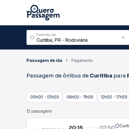
Partindo de
Passagem de ida
Pagamento
Passagem de ônibus de
Curitiba
para
00h00 - 05h59
06h00 - 11h59
12h00 - 17h59
12 passagens
Curit
20:15
07:50