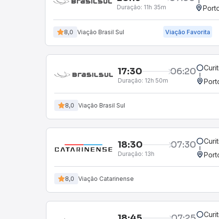
Duração:
11h 35m
Port
8,0
Viação Brasil Sul
Viação Favorita
Curi
17:30
06:20
Duração:
12h 50m
Port
8,0
Viação Brasil Sul
Curi
18:30
07:30
Duração:
13h
Port
8,0
Viação Catarinense
Curi
18:45
07:25