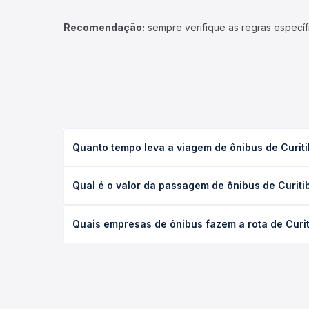
Recomendação:
sempre verifique as regras específ
Quanto tempo leva a viagem de ônibus de Curitib
A viagem de ônibus de Curitiba, PR - Rodoviária pa
Qual é o valor da passagem de ônibus de Curitib
(convencional, executivo ou leito) e as condições
desejada.
O preço da passagem de ônibus de Curitiba, PR - R
Quais empresas de ônibus fazem a rota de Curiti
empresa, o tipo de poltrona e a antecedência da 
para o seu roteiro.
As viações Catarinense, Brasil Sul, Expresso Nord
Rodoviária para Porto Alegre, RS - Terminal Vepp
tipos de serviço e preços — em um só lugar e esco