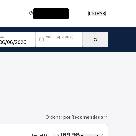
Central de Ajuda
ENTRAR
Ida
Volta (opcional)
Ordenar por:
Recomendado
189,98
R$
LEITO