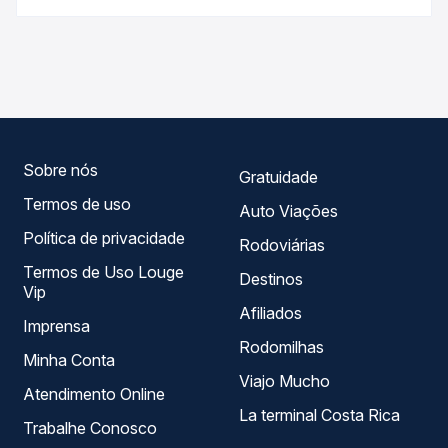
Passagem você compara os preços de todas as viações
As viações Princesa dos Campos operam o trecho de
em tempo real e garante a melhor oferta para o seu
Curitiba, PR - Rodoviária para Quedas Do Iguaçu, PR, com
roteiro.
horários variados ao longo do dia. Na Quero Passagem
você compara todas as opções — empresas, horários,
tipos de serviço e preços — em um só lugar e escolhe a
que melhor se encaixa na sua viagem.
Sobre nós
Gratuidade
Termos de uso
Auto Viações
Política de privacidade
Rodoviárias
Termos de Uso Louge
Destinos
Vip
Afiliados
Imprensa
Rodomilhas
Minha Conta
Viajo Mucho
Atendimento Online
La terminal Costa Rica
Trabalhe Conosco