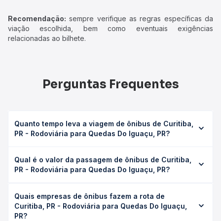
Recomendação:
sempre verifique as regras específicas da
viação escolhida, bem como eventuais exigências
relacionadas ao bilhete.
Perguntas Frequentes
Quanto tempo leva a viagem de ônibus de Curitiba,
PR - Rodoviária para Quedas Do Iguaçu, PR?
A viagem de ônibus de Curitiba, PR - Rodoviária para
Qual é o valor da passagem de ônibus de Curitiba,
Quedas Do Iguaçu, PR leva em média 6h 59min, podendo
PR - Rodoviária para Quedas Do Iguaçu, PR?
variar conforme a viação, o tipo de serviço (convencional,
executivo ou leito) e as condições de tráfego. Na Quero
O preço da passagem de ônibus de Curitiba, PR -
Passagem você consulta os horários disponíveis e vê a
Quais empresas de ônibus fazem a rota de
Rodoviária para Quedas Do Iguaçu, PR custa em média R$
duração exata de cada opção na data desejada.
Curitiba, PR - Rodoviária para Quedas Do Iguaçu,
208,98 e varia conforme a data da viagem, a empresa, o
PR?
tipo de poltrona e a antecedência da compra. Na Quero