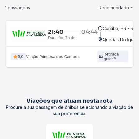
1 passagens
Recomendado
Curitiba, PR - Rod
21:40
04:44
Duração:
7h 4m
Quedas Do Iguaç
Retirada
9,0
Viação Princesa dos Campos
guichê
Viações que atuam nesta rota
Procure a sua passagem de ônibus selecionando a viação de
sua preferência.