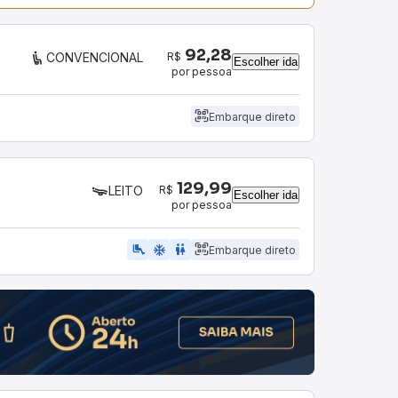
92,28
R$
CONVENCIONAL
Escolher ida
por pessoa
Embarque direto
129,99
R$
LEITO
Escolher ida
por pessoa
airline_seat_legroom_extra
ac_unit
wc
Embarque direto