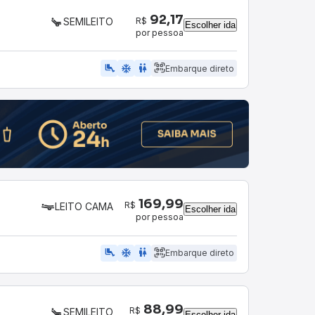
92,17
R$
SEMILEITO
Escolher ida
por pessoa
airline_seat_legroom_extra
ac_unit
WC
Embarque direto
169,99
R$
LEITO CAMA
Escolher ida
por pessoa
airline_seat_legroom_extra
ac_unit
wc
Embarque direto
88,99
R$
SEMILEITO
Escolher ida