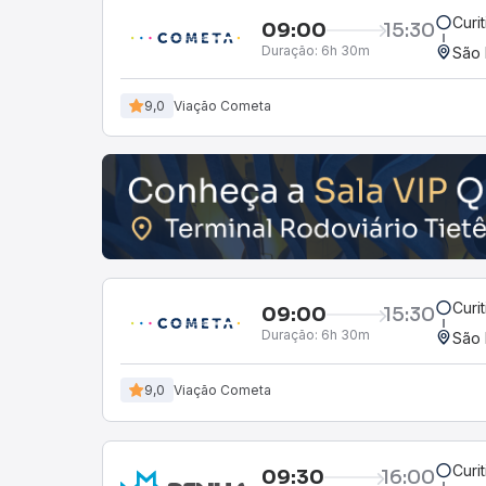
Curi
09:00
15:30
Duração:
6h 30m
São 
9,0
Viação Cometa
Curi
09:00
15:30
Duração:
6h 30m
São 
9,0
Viação Cometa
Curi
09:30
16:00