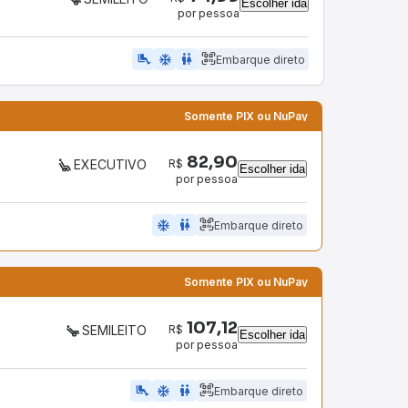
Escolher ida
por pessoa
airline_seat_legroom_extra
ac_unit
WC
Embarque direto
Somente PIX ou NuPay
82,90
R$
EXECUTIVO
Escolher ida
por pessoa
ac_unit
wc
Embarque direto
Somente PIX ou NuPay
107,12
R$
SEMILEITO
Escolher ida
por pessoa
airline_seat_legroom_extra
ac_unit
WC
Embarque direto