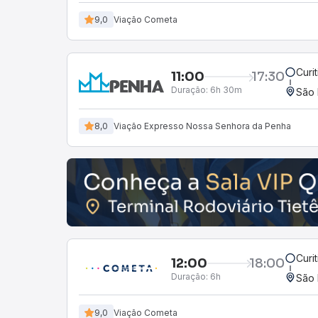
9,0
Viação Cometa
Curi
11:00
17:30
Duração:
6h 30m
São 
8,0
Viação Expresso Nossa Senhora da Penha
Curi
12:00
18:00
Duração:
6h
São 
9,0
Viação Cometa