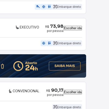
airline_seat_legroom_extra
ac_unit
wc
Embarque direto
73,98
R$
EXECUTIVO
Escolher ida
por pessoa
ac_unit
wc
Embarque direto
90,17
R$
CONVENCIONAL
Escolher ida
por pessoa
Embarque direto