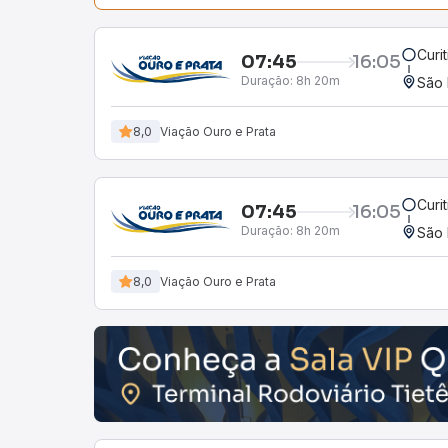
Curi
07:45
16:05
Duração:
8h 20m
São 
8,0
Viação Ouro e Prata
Curi
07:45
16:05
Duração:
8h 20m
São 
8,0
Viação Ouro e Prata