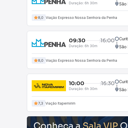
Duração:
6h 30m
São 
8,0
Viação Expresso Nossa Senhora da Penha
Curi
09:30
16:00
Duração:
6h 30m
São 
8,0
Viação Expresso Nossa Senhora da Penha
Curi
10:00
16:30
Duração:
6h 30m
São 
7,3
Viação Itapemirim