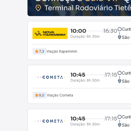
Curi
10:00
16:30
Duração:
6h 30m
São 
7,3
Viação Itapemirim
Curi
10:45
17:15
Duração:
6h 30m
São 
9,0
Viação Cometa
Curi
10:45
17:15
Duração:
6h 30m
São 