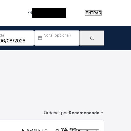
Central de Ajuda
ENTRAR
Ida
Volta (opcional)
Ordenar por:
Recomendado
74,99
R$
SEMILEITO