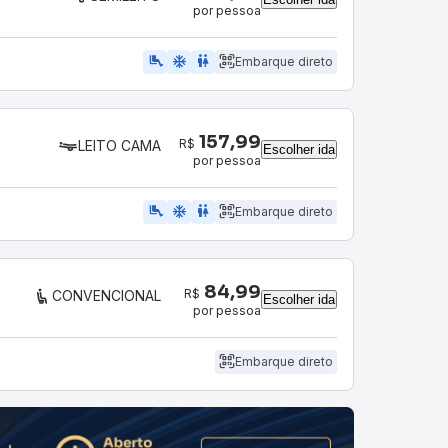
por pessoa
airline_seat_legroom_extra
ac_unit
WC
Embarque direto
157,99
R$
LEITO CAMA
Escolher ida
por pessoa
airline_seat_legroom_extra
ac_unit
wc
Embarque direto
84,99
R$
CONVENCIONAL
Escolher ida
por pessoa
Embarque direto