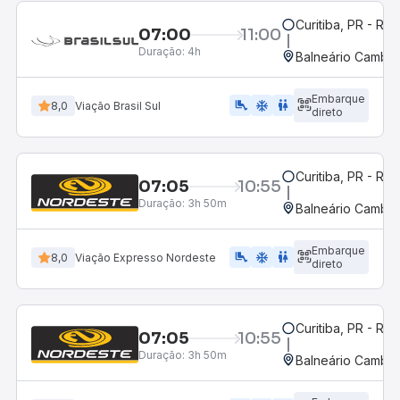
Curitiba, PR - Rod
07:00
11:00
Duração:
4h
Balneário Cambor
Embarque
airline_seat_legroom_extra
ac_unit
wc
8,0
Viação Brasil Sul
direto
Curitiba, PR - Rod
07:05
10:55
Duração:
3h 50m
Balneário Cambor
Embarque
airline_seat_legroom_extra
ac_unit
WC
8,0
Viação Expresso Nordeste
direto
Curitiba, PR - Rod
07:05
10:55
Duração:
3h 50m
Balneário Cambor