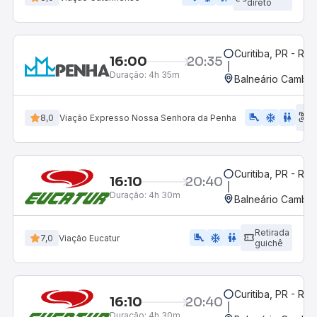
direto
Curitiba, PR - Rod
16:00
20:35
Duração:
4h 35m
Balneário Cambor
E
airline_seat_legroom_extra
ac_unit
WC
8,0
Viação Expresso Nossa Senhora da Penha
d
Curitiba, PR - Rod
16:10
20:40
Duração:
4h 30m
Balneário Cambor
Retirada
airline_seat_legroom_extra
ac_unit
WC
7,0
Viação Eucatur
guichê
Curitiba, PR - Rod
16:10
20:40
Duração:
4h 30m