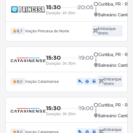
Curitiba, PR - Rod
15:30
20:05
Duração:
4h 35m
Balneário Cambor
Embarque
8,7
Viação Princesa do Norte
direto
Curitiba, PR - Rod
15:30
19:00
Duração:
3h 30m
Balneário Cambor
Embarque
airline_seat_legroom_extra
ac_unit
WC
8,0
Viação Catarinense
direto
Curitiba, PR - Rod
15:30
19:00
Duração:
3h 30m
Balneário Cambor
Embarque
airline_seat_legroom_extra
ac_unit
wc
8,0
Viação Catarinense