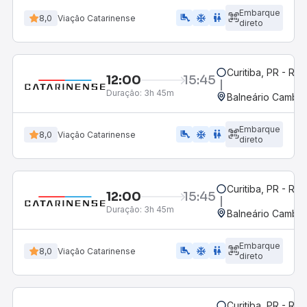
Embarque
airline_seat_legroom_extra
ac_unit
WC
8,0
Viação Catarinense
direto
Curitiba, PR - Rod
12:00
15:45
Duração:
3h 45m
Balneário Cambor
Embarque
airline_seat_legroom_extra
ac_unit
WC
8,0
Viação Catarinense
direto
Curitiba, PR - Rod
12:00
15:45
Duração:
3h 45m
Balneário Cambor
Embarque
airline_seat_legroom_extra
ac_unit
wc
8,0
Viação Catarinense
direto
Curitiba, PR - Rod