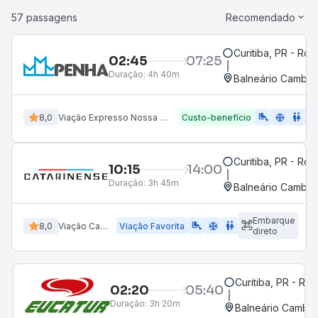
57 passagens
Recomendado
Curitiba, PR - Rod
02:45
07:25
Duração:
4h 40m
Balneário Cambori
airline_seat_legroom_extra
ac_unit
WC
8,0
Viação Expresso Nossa Senhora da Penha
Custo-benefício
Curitiba, PR - Rod
10:15
14:00
Duração:
3h 45m
Balneário Cambori
Embarque
airline_seat_legroom_extra
ac_unit
wc
8,0
Viação Catarinense
Viação Favorita
direto
Curitiba, PR - Rod
02:20
05:40
Duração:
3h 20m
Balneário Cambor