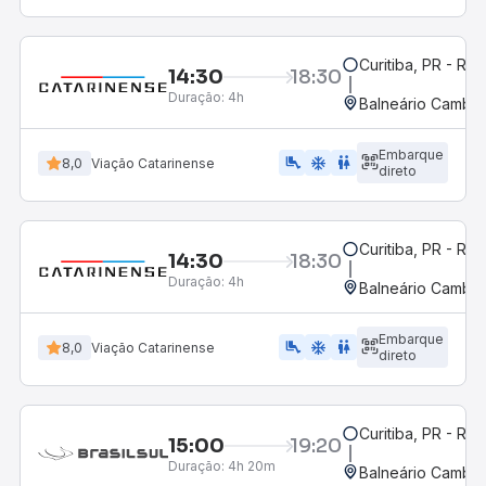
Curitiba, PR - Rod
14:30
18:30
Duração:
4h
Balneário Cambor
Embarque
airline_seat_legroom_extra
ac_unit
WC
8,0
Viação Catarinense
direto
Curitiba, PR - Rod
14:30
18:30
Duração:
4h
Balneário Cambor
Embarque
airline_seat_legroom_extra
ac_unit
wc
8,0
Viação Catarinense
direto
Curitiba, PR - Rod
15:00
19:20
Duração:
4h 20m
Balneário Cambor