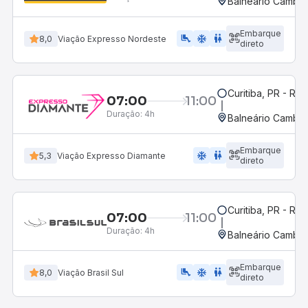
Balneário Cambor
Embarque
airline_seat_legroom_extra
ac_unit
WC
8,0
Viação Expresso Nordeste
direto
Curitiba, PR - Rod
07:00
11:00
Duração:
4h
Balneário Cambor
Embarque
ac_unit
wc
5,3
Viação Expresso Diamante
direto
Curitiba, PR - Rod
07:00
11:00
Duração:
4h
Balneário Cambor
Embarque
airline_seat_legroom_extra
ac_unit
WC
8,0
Viação Brasil Sul
direto