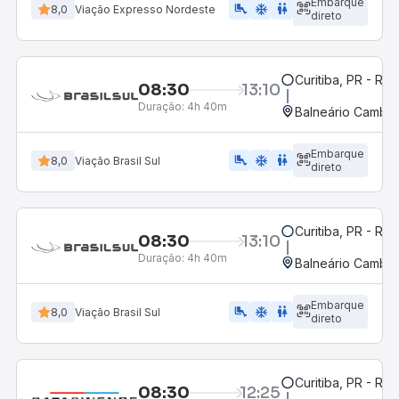
Embarque
airline_seat_legroom_extra
ac_unit
WC
8,0
Viação Expresso Nordeste
direto
Curitiba, PR - Rod
08:30
13:10
Duração:
4h 40m
Balneário Cambor
Embarque
airline_seat_legroom_extra
ac_unit
wc
8,0
Viação Brasil Sul
direto
Curitiba, PR - Rod
08:30
13:10
Duração:
4h 40m
Balneário Cambor
Embarque
airline_seat_legroom_extra
ac_unit
wc
8,0
Viação Brasil Sul
direto
Curitiba, PR - Rod
08:30
12:25