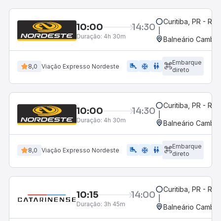
Curitiba, PR - Rod
10:00
14:30
Duração:
4h 30m
Balneário Cambor
Embarque
airline_seat_legroom_extra
ac_unit
WC
8,0
Viação Expresso Nordeste
direto
Curitiba, PR - Rod
10:00
14:30
Duração:
4h 30m
Balneário Cambor
Embarque
airline_seat_legroom_extra
ac_unit
WC
8,0
Viação Expresso Nordeste
direto
Curitiba, PR - Rod
10:15
14:00
Duração:
3h 45m
Balneário Cambor