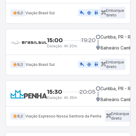
Embarque
airline_seat_legroom_extra
ac_unit
WC
8,0
Viação Brasil Sul
direto
Curitiba, PR - Rod
15:00
19:20
Duração:
4h 20m
Balneário Cambor
Embarque
airline_seat_legroom_extra
ac_unit
wc
8,0
Viação Brasil Sul
direto
Curitiba, PR - Rod
15:30
20:05
Duração:
4h 35m
Balneário Cambor
Embarque
8,0
Viação Expresso Nossa Senhora da Penha
direto