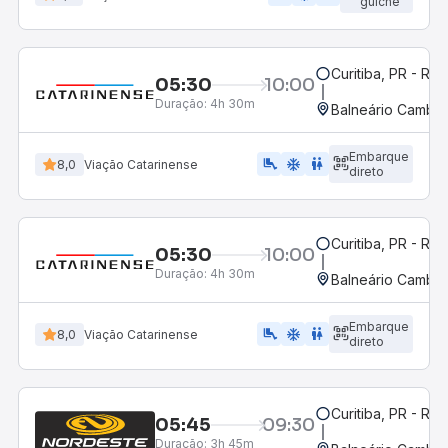
guichê
Curitiba, PR - Rod
05:30
10:00
Duração:
4h 30m
Balneário Cambor
Embarque
airline_seat_legroom_extra
ac_unit
WC
8,0
Viação Catarinense
direto
Curitiba, PR - Rod
05:30
10:00
Duração:
4h 30m
Balneário Cambor
Embarque
airline_seat_legroom_extra
ac_unit
wc
8,0
Viação Catarinense
direto
Curitiba, PR - Rod
05:45
09:30
Duração:
3h 45m