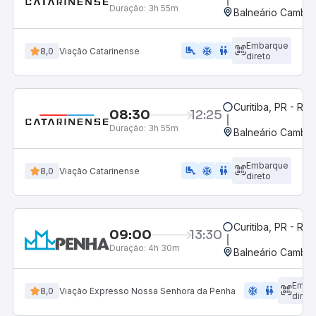
Duração:
3h 55m
Balneário Cambor
Embarque
airline_seat_legroom_extra
ac_unit
WC
8,0
Viação Catarinense
direto
Curitiba, PR - Rod
08:30
12:25
Duração:
3h 55m
Balneário Cambor
Embarque
airline_seat_legroom_extra
ac_unit
wc
8,0
Viação Catarinense
direto
Curitiba, PR - Rod
09:00
13:30
Duração:
4h 30m
Balneário Cambor
Emba
ac_unit
wc
8,0
Viação Expresso Nossa Senhora da Penha
diret