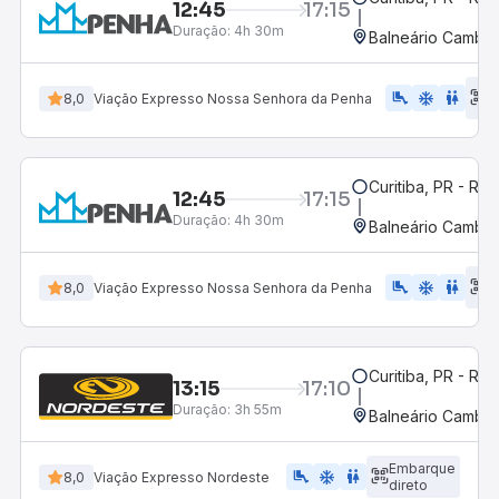
12:45
17:15
Duração:
4h 30m
Balneário Cambor
E
airline_seat_legroom_extra
ac_unit
WC
8,0
Viação Expresso Nossa Senhora da Penha
d
Curitiba, PR - Rod
12:45
17:15
Duração:
4h 30m
Balneário Cambor
E
airline_seat_legroom_extra
ac_unit
wc
8,0
Viação Expresso Nossa Senhora da Penha
d
Curitiba, PR - Rod
13:15
17:10
Duração:
3h 55m
Balneário Cambor
Embarque
airline_seat_legroom_extra
ac_unit
WC
8,0
Viação Expresso Nordeste
direto