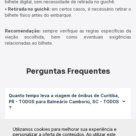
bilhete digital, sem necessidade de retirada no guichê.
• Retirada no guichê:
em certos casos, é necessário retirar o
bilhete físico antes do embarque.
Recomendação:
sempre verifique as regras específicas da
viação escolhida, bem como eventuais exigências
relacionadas ao bilhete.
Perguntas Frequentes
Quanto tempo leva a viagem de ônibus de Curitiba,
PR - TODOS para Balneário Camboriú, SC - TODOS
?
A viagem de ônibus de Curitiba, PR - TODOS para
Qual é o valor da passagem de ônibus de Curitiba,
Balneário Camboriú, SC - TODOS leva em média 4h 20min,
Utilizamos cookies para melhorar sua experiência e
PR - TODOS para Balneário Camboriú, SC - TODOS
podendo variar conforme a viação, o tipo de serviço
personalizar a oferta de conteúdos. Ao utilizar este
?