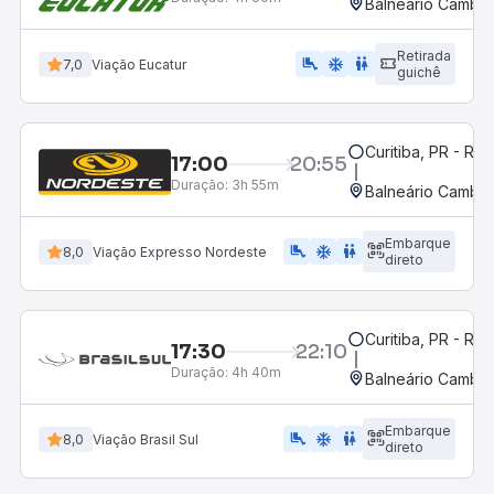
Balneário Cambor
Retirada
airline_seat_legroom_extra
ac_unit
wc
7,0
Viação Eucatur
guichê
Curitiba, PR - Rod
17:00
20:55
Duração:
3h 55m
Balneário Cambor
Embarque
airline_seat_legroom_extra
ac_unit
WC
8,0
Viação Expresso Nordeste
direto
Curitiba, PR - Rod
17:30
22:10
Duração:
4h 40m
Balneário Cambor
Embarque
airline_seat_legroom_extra
ac_unit
WC
8,0
Viação Brasil Sul
direto