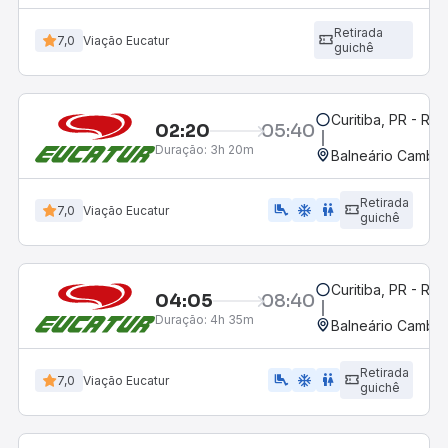
Retirada
7,0
Viação Eucatur
guichê
Curitiba, PR - Rod
02:20
05:40
Duração:
3h 20m
Balneário Cambor
Retirada
airline_seat_legroom_extra
ac_unit
wc
7,0
Viação Eucatur
guichê
Curitiba, PR - Rod
04:05
08:40
Duração:
4h 35m
Balneário Cambor
Retirada
airline_seat_legroom_extra
ac_unit
WC
7,0
Viação Eucatur
guichê