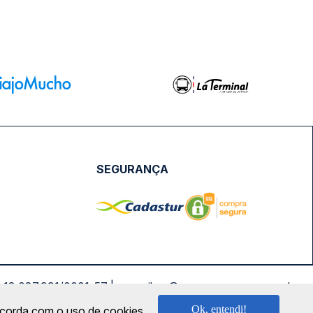
SEGURANÇA
NPJ: 18.087.991/0001-57 | saconibus@queropassagem.com.br
Ok, entendi!
oncorda com o uso de cookies.