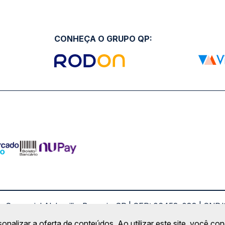
CONHEÇA O GRUPO QP:
ro Comercial Alphaville, Barueri - SP | CEP: 06453-038 | C
Copyright 2026 © QueroPassagem.com.br
sonalizar a oferta de conteúdos. Ao utilizar este site, você c