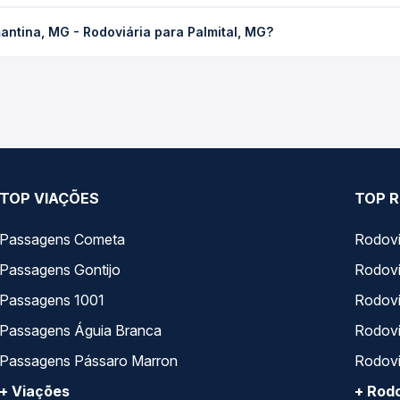
 Rodoviária para Palmital, MG custa em média R$ 24,35 e varia co
antina, MG - Rodoviária para Palmital, MG?
ssagem você compara os preços de todas as viações em tempo real 
antina, MG - Rodoviária para Palmital, MG, com horários variados
rviço e preços — em um só lugar e escolhe a que melhor se encaix
TOP VIAÇÕES
TOP R
Passagens Cometa
Rodovi
Passagens Gontijo
Rodovi
Passagens 1001
Rodoviá
Passagens Águia Branca
Rodoviá
Passagens Pássaro Marron
Rodovi
+ Viações
+ Rodo