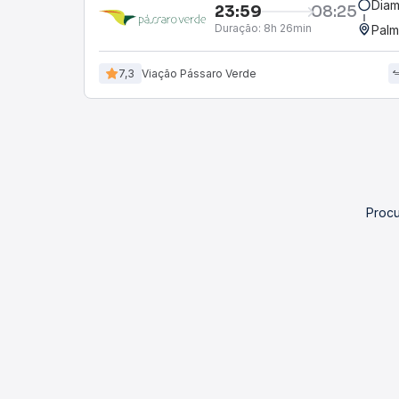
Diam
23:59
08:25
Duração:
8h 26min
Palm
7,3
Viação Pássaro Verde
Procu