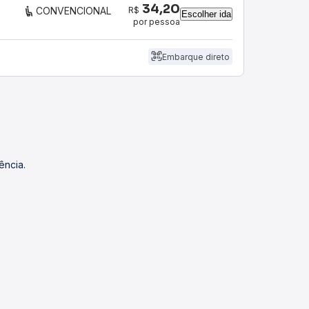
34,20
R$
CONVENCIONAL
Escolher ida
por pessoa
Embarque direto
ência.