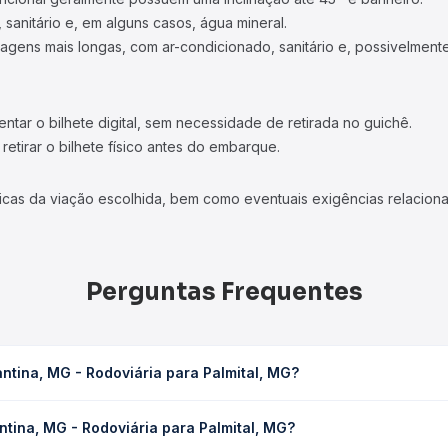
 sanitário e, em alguns casos, água mineral.
viagens mais longas, com ar-condicionado, sanitário e, possivelmente
tar o bilhete digital, sem necessidade de retirada no guichê.
etirar o bilhete físico antes do embarque.
icas da viação escolhida, bem como eventuais exigências relaciona
Perguntas Frequentes
ntina, MG - Rodoviária para Palmital, MG?
para Palmital, MG leva em média 1h 15min, podendo variar conforme
tina, MG - Rodoviária para Palmital, MG?
 Quero Passagem você consulta os horários disponíveis e vê a dur