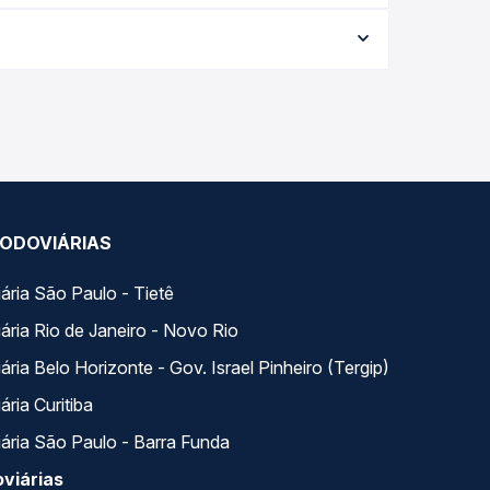
nforme a data da viagem, a empresa, o tipo de
e garante a melhor oferta para o seu roteiro.
 ao longo do dia. Na Quero Passagem você compara
a na sua viagem.
ODOVIÁRIAS
ária São Paulo - Tietê
ária Rio de Janeiro - Novo Rio
ria Belo Horizonte - Gov. Israel Pinheiro (Tergip)
ria Curitiba
ária São Paulo - Barra Funda
viárias