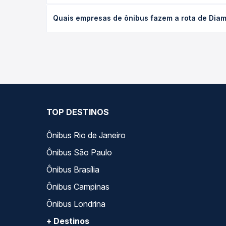
O preço da passagem de ônibus de Diamantina, MG -
Quais empresas de ônibus fazem a rota de Diam
poltrona e a antecedência da compra. Na Quero Pa
As viações Pássaro Verde operam o trecho de Diam
todas as opções — empresas, horários, tipos de se
TOP DESTINOS
Ônibus Rio de Janeiro
Ônibus São Paulo
Ônibus Brasília
Ônibus Campinas
Ônibus Londrina
+ Destinos