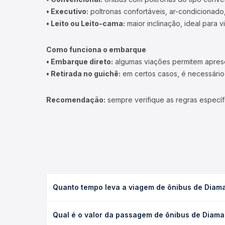
• Executivo:
poltronas confortáveis, ar-condicionado,
• Leito ou Leito-cama:
maior inclinação, ideal para 
Como funciona o embarque
• Embarque direto:
algumas viações permitem apresen
• Retirada no guichê:
em certos casos, é necessário r
Recomendação:
sempre verifique as regras específ
Quanto tempo leva a viagem de ônibus de Diama
A viagem de ônibus de Diamantina, MG - Rodoviária 
Qual é o valor da passagem de ônibus de Diaman
executivo ou leito) e as condições de tráfego. Na