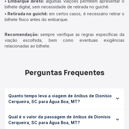
• Embarque direto:
algumas viações permitem apresentar o
bilhete digital, sem necessidade de retirada no guichê.
• Retirada no guichê:
em certos casos, é necessário retirar o
bilhete físico antes do embarque.
Recomendação:
sempre verifique as regras específicas da
viação escolhida, bem como eventuais exigências
relacionadas ao bilhete.
Perguntas Frequentes
Quanto tempo leva a viagem de ônibus de Dionísio
Cerqueira, SC para Água Boa, MT?
A viagem de ônibus de Dionísio Cerqueira, SC para Água
Qual é o valor da passagem de ônibus de Dionísio
Boa, MT leva em média 37h 30min, podendo variar
Cerqueira, SC para Água Boa, MT?
conforme a viação, o tipo de serviço (convencional,