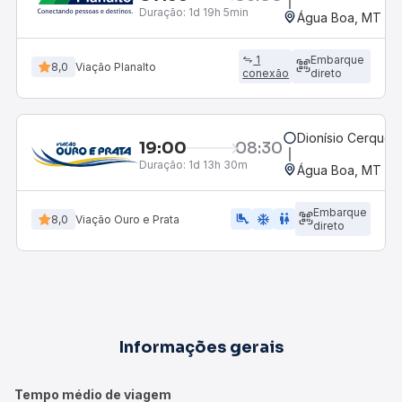
Duração:
1d 19h 5min
Água Boa, MT
1
Embarque
8,0
Viação Planalto
conexão
direto
Dionísio Cerqueir
19:00
08:30
Duração:
1d 13h 30m
Água Boa, MT
Embarque
airline_seat_legroom_extra
ac_unit
WC
8,0
Viação Ouro e Prata
direto
Informações gerais
Tempo médio de viagem