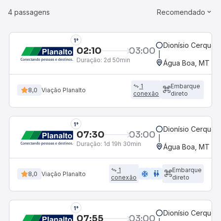
4 passagens
Recomendado
1°
Dionísio Cerqueir
02:10
03:00
Duração:
2d 50min
Água Boa, MT
1
Embarque
8,0
Viação Planalto
conexão
direto
1°
Dionísio Cerqueir
07:30
03:00
Duração:
1d 19h 30min
Água Boa, MT
1
Embarque
ac_unit
wc
8,0
Viação Planalto
conexão
direto
1°
Dionísio Cerqueir
07:55
03:00