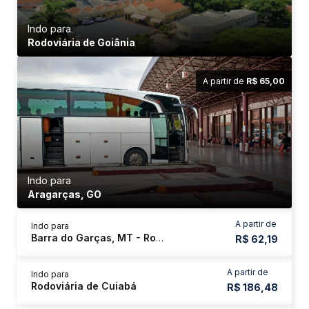
Indo para
Rodoviária de Goiânia
A partir de
R$ 65,00
Indo para
Aragarças, GO
A partir de
Indo para
Barra do Garças, MT - Rodoviária
R$ 62,19
A partir de
Indo para
Rodoviária de Cuiabá
R$ 186,48