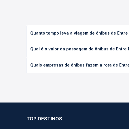
Quanto tempo leva a viagem de ônibus de Entre 
A viagem de ônibus de Entre Rios do Oeste, PR para
Qual é o valor da passagem de ônibus de Entre 
leito) e as condições de tráfego. Na Quero Passag
O preço da passagem de ônibus de Entre Rios do Oe
Quais empresas de ônibus fazem a rota de Entre
a antecedência da compra. Na Quero Passagem você
As viações não identificadas operam o trecho de E
todas as opções — empresas, horários, tipos de se
TOP DESTINOS