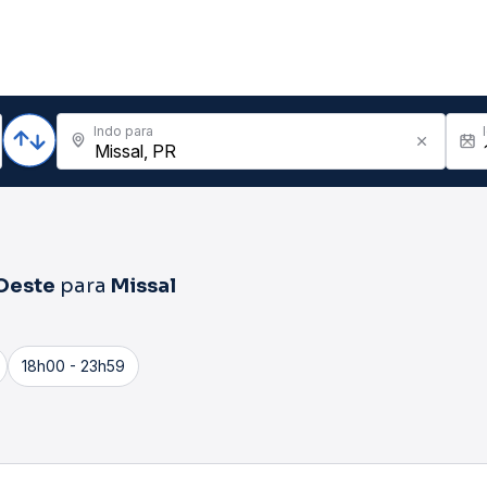
Indo para
 Oeste
para
Missal
18h00 - 23h59