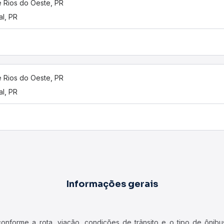
e Rios do Oeste, PR
al, PR
e Rios do Oeste, PR
al, PR
Informações gerais
forme a rota, viação, condições de trânsito e o tipo de ônibus