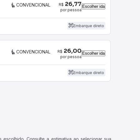
26,77
R$
CONVENCIONAL
Escolher ida
por pessoa
Embarque direto
26,00
R$
CONVENCIONAL
Escolher ida
por pessoa
Embarque direto
 escolhido. Consulte a estimativa ao selecionar sua