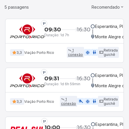
5 passagens
Recomendado
1°
Esperantina, PI
09:30
16:30
Duração:
1d 7h
Monte Alegre do P
1
Retirada
ac_unit
wc
3,3
Viação Porto Rico
conexão
guichê
1°
Esperantina, PI
09:31
16:30
Duração:
1d 6h 59min
Monte Alegre do P
1
Retirada
airline_seat_legroom_extra
ac_unit
wc
3,3
Viação Porto Rico
conexão
guichê
1°
Esperantina, PI
10:00
16:30