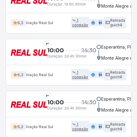
Duração:
1d 6h 30min
Monte Alegre do P
1
Retirada
ac_unit
wc
6,3
Viação Real Sul
conexão
guichê
1°
Esperantina, PI
10:00
14:30
Duração:
2d 4h 30min
Monte Alegre do P
1
Retirada
ac_unit
wc
6,3
Viação Real Sul
conexão
guichê
1°
Esperantina, PI
10:00
14:30
Duração:
2d 4h 30min
Monte Alegre do P
1
Retirada
ac_unit
wc
6,3
Viação Real Sul
conexão
guichê