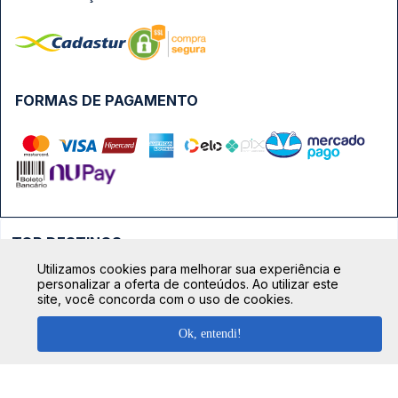
FORMAS DE PAGAMENTO
TOP DESTINOS
Utilizamos cookies para melhorar sua experiência e
Ônibus Rio de Janeiro
personalizar a oferta de conteúdos. Ao utilizar este
TOP VIAÇÕES
site, você concorda com o uso de cookies.
Ônibus São Paulo
Passagens Cometa
Ônibus Brasília
Ok, entendi!
TOP RODOVIÁRIAS
Passagens Gontijo
Ônibus Campinas
Rodoviária São Paulo - Tietê
Passagens 1001
Ônibus Londrina