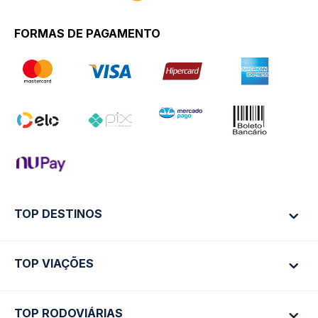
FORMAS DE PAGAMENTO
TOP DESTINOS
TOP VIAÇÕES
Ônibus Rio de Janeiro
Ônibus São Paulo
TOP RODOVIÁRIAS
Ônibus São Paulo
Passagens Cometa