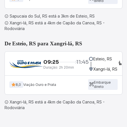
direto
Sapucaia do Sul, RS está a 3km de Esteio, RS
Xangri-lá, RS está a 4km de Capão da Canoa, RS -
Rodoviária
De Esteio, RS para Xangri-lá, RS
Esteio, RS
09:25
11:45
C
Duração:
2h 20min
Xangri-lá, RS
Embarque
8,0
Viação Ouro e Prata
direto
Xangri-lá, RS está a 4km de Capão da Canoa, RS -
Rodoviária