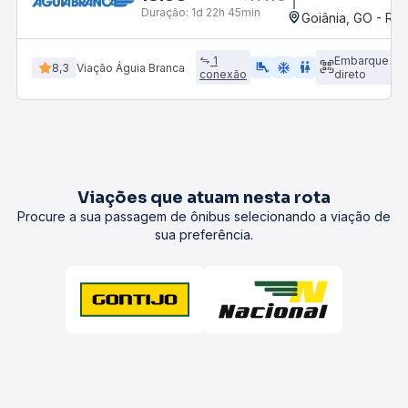
Duração:
1d 22h 45min
Goiânia, GO - Rod
1
Embarque
airline_seat_legroom_extra
ac_unit
WC
8,3
Viação Águia Branca
conexão
direto
Viações que atuam nesta rota
Procure a sua passagem de ônibus selecionando a viação de
sua preferência.