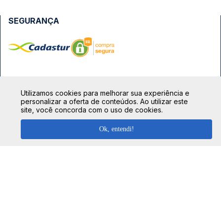
SEGURANÇA
FORMAS DE PAGAMENTO
Utilizamos cookies para melhorar sua experiência e
personalizar a oferta de conteúdos. Ao utilizar este
site, você concorda com o uso de cookies.
Ok, entendi!
TOP DESTINOS
Ônibus Rio de Janeiro
TOP VIAÇÕES
Ônibus São Paulo
Passagens Cometa
Ônibus Brasília
TOP RODOVIÁRIAS
Passagens Gontijo