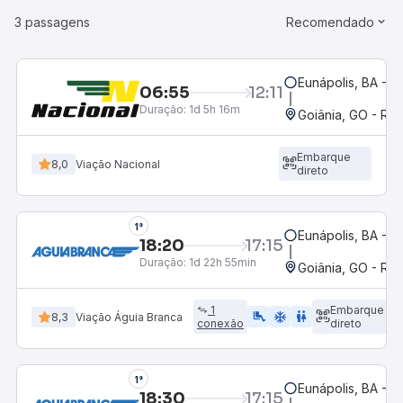
3 passagens
Recomendado
Eunápolis, BA - R
06:55
12:11
Duração:
1d 5h 16m
Goiânia, GO - Rod
Embarque
8,0
Viação Nacional
direto
1°
Eunápolis, BA - R
18:20
17:15
Duração:
1d 22h 55min
Goiânia, GO - Rod
1
Embarque
airline_seat_legroom_extra
ac_unit
WC
8,3
Viação Águia Branca
conexão
direto
1°
Eunápolis, BA - R
18:30
17:15