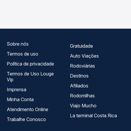
As viações Itapemirim operam o trecho de Feira de
Passagem você compara os preços de todas as viações
Santana, BA - Rodoviária para Medina, MG, com horários
em tempo real e garante a melhor oferta para o seu
variados ao longo do dia. Na Quero Passagem você
roteiro.
compara todas as opções — empresas, horários, tipos de
serviço e preços — em um só lugar e escolhe a que
melhor se encaixa na sua viagem.
Sobre nós
Gratuidade
Termos de uso
Auto Viações
Política de privacidade
Rodoviárias
Termos de Uso Louge
Destinos
Vip
Afiliados
Imprensa
Rodomilhas
Minha Conta
Viajo Mucho
Atendimento Online
La terminal Costa Rica
Trabalhe Conosco