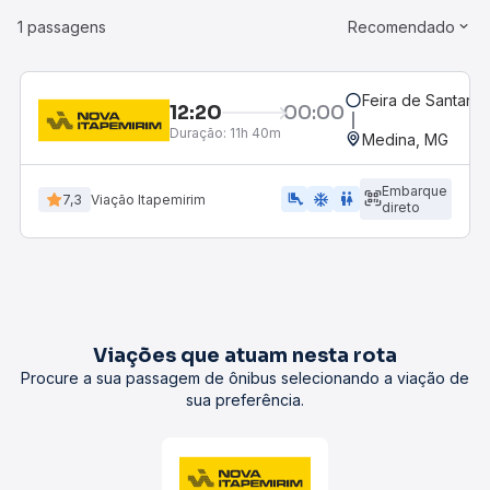
1 passagens
Recomendado
Feira de Santana,
12:20
00:00
Duração:
11h 40m
Medina, MG
Embarque
airline_seat_legroom_extra
ac_unit
WC
7,3
Viação Itapemirim
direto
Viações que atuam nesta rota
Procure a sua passagem de ônibus selecionando a viação de
sua preferência.