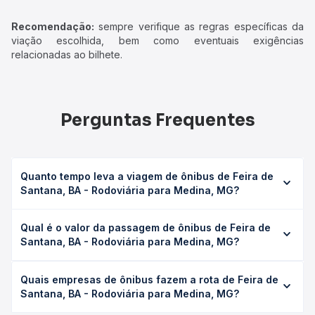
Recomendação:
sempre verifique as regras específicas da
viação escolhida, bem como eventuais exigências
relacionadas ao bilhete.
Perguntas Frequentes
Quanto tempo leva a viagem de ônibus de Feira de
Santana, BA - Rodoviária para Medina, MG?
A viagem de ônibus de Feira de Santana, BA - Rodoviária
Qual é o valor da passagem de ônibus de Feira de
para Medina, MG leva em média 11h 37min, podendo variar
Santana, BA - Rodoviária para Medina, MG?
conforme a viação, o tipo de serviço (convencional,
executivo ou leito) e as condições de tráfego. Na Quero
O preço da passagem de ônibus de Feira de Santana, BA
Passagem você consulta os horários disponíveis e vê a
Quais empresas de ônibus fazem a rota de Feira de
- Rodoviária para Medina, MG custa em média R$ 178,58 e
duração exata de cada opção na data desejada.
Santana, BA - Rodoviária para Medina, MG?
varia conforme a data da viagem, a empresa, o tipo de
poltrona e a antecedência da compra. Na Quero