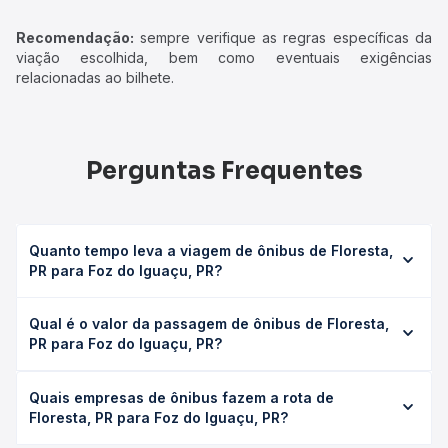
Recomendação:
sempre verifique as regras específicas da
viação escolhida, bem como eventuais exigências
relacionadas ao bilhete.
Perguntas Frequentes
Quanto tempo leva a viagem de ônibus de Floresta,
PR para Foz do Iguaçu, PR?
A viagem de ônibus de Floresta, PR para Foz do Iguaçu,
Qual é o valor da passagem de ônibus de Floresta,
PR leva em média 9h 20min, podendo variar conforme a
PR para Foz do Iguaçu, PR?
viação, o tipo de serviço (convencional, executivo ou
leito) e as condições de tráfego. Na Quero Passagem
O preço da passagem de ônibus de Floresta, PR para Foz
você consulta os horários disponíveis e vê a duração
Quais empresas de ônibus fazem a rota de
do Iguaçu, PR custa em média R$ 168,04 e varia conforme
exata de cada opção na data desejada.
Floresta, PR para Foz do Iguaçu, PR?
a data da viagem, a empresa, o tipo de poltrona e a
antecedência da compra. Na Quero Passagem você