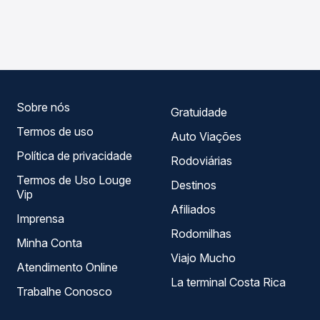
As viações Expresso Nossa Senhora da Penha operam o
compara os preços de todas as viações em tempo real e
trecho de Floresta, PR para Foz do Iguaçu, PR, com
garante a melhor oferta para o seu roteiro.
horários variados ao longo do dia. Na Quero Passagem
você compara todas as opções — empresas, horários,
tipos de serviço e preços — em um só lugar e escolhe a
que melhor se encaixa na sua viagem.
Sobre nós
Gratuidade
Termos de uso
Auto Viações
Política de privacidade
Rodoviárias
Termos de Uso Louge
Destinos
Vip
Afiliados
Imprensa
Rodomilhas
Minha Conta
Viajo Mucho
Atendimento Online
La terminal Costa Rica
Trabalhe Conosco