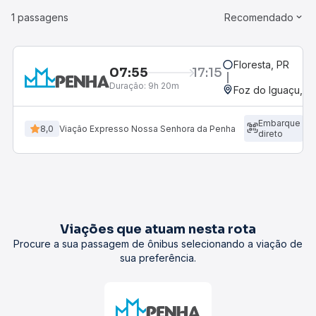
1 passagens
Recomendado
Floresta, PR
07:55
17:15
Duração:
9h 20m
Foz do Iguaçu, P
Embarque
8,0
Viação Expresso Nossa Senhora da Penha
direto
Viações que atuam nesta rota
Procure a sua passagem de ônibus selecionando a viação de
sua preferência.