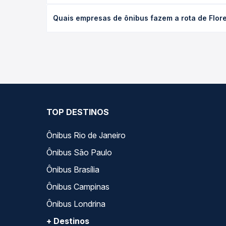
O preço da passagem de ônibus de Floresta, PR pa
Quais empresas de ônibus fazem a rota de Flor
antecedência da compra. Na Quero Passagem você c
As viações Expresso Nossa Senhora da Penha oper
compara todas as opções — empresas, horários, ti
TOP DESTINOS
Ônibus Rio de Janeiro
Ônibus São Paulo
Ônibus Brasília
Ônibus Campinas
Ônibus Londrina
+ Destinos