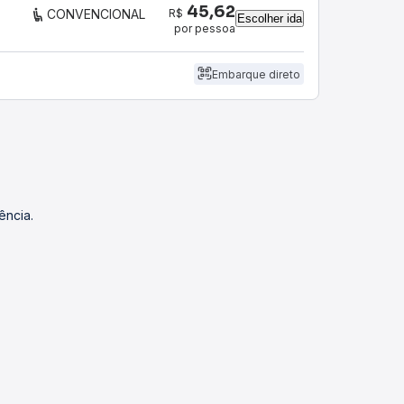
45,62
R$
CONVENCIONAL
Escolher ida
por pessoa
Embarque direto
ência.