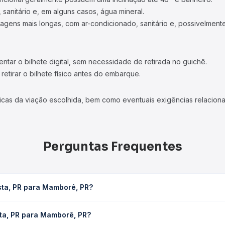
 sanitário e, em alguns casos, água mineral.
viagens mais longas, com ar-condicionado, sanitário e, possivelmente
tar o bilhete digital, sem necessidade de retirada no guichê.
etirar o bilhete físico antes do embarque.
icas da viação escolhida, bem como eventuais exigências relaciona
Perguntas Frequentes
sta, PR para Mamborê, PR?
PR leva em média 2h 15min, podendo variar conforme a viação, o tip
sta, PR para Mamborê, PR?
consulta os horários disponíveis e vê a duração exata de cada op