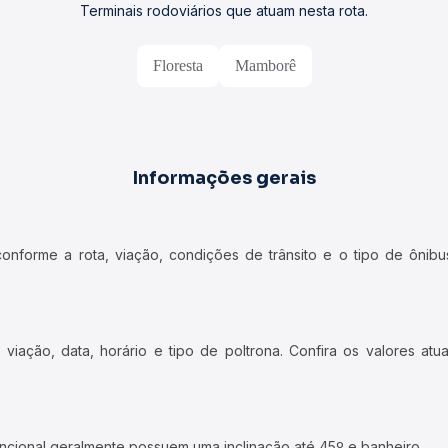
Terminais rodoviários que atuam nesta rota.
Floresta
Mamborê
Informações gerais
forme a rota, viação, condições de trânsito e o tipo de ônibus
iação, data, horário e tipo de poltrona. Confira os valores at
ncional geralmente possuem uma inclinação até 45º e banheiro.