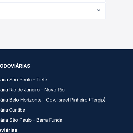
a viagem, a empresa, o tipo de poltrona e a
elhor oferta para o seu roteiro.
ados ao longo do dia. Na Quero Passagem você
se encaixa na sua viagem.
ODOVIÁRIAS
ária São Paulo - Tietê
ária Rio de Janeiro - Novo Rio
ria Belo Horizonte - Gov. Israel Pinheiro (Tergip)
ria Curitiba
ária São Paulo - Barra Funda
viárias