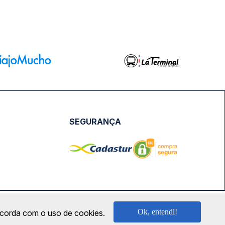
SEGURANÇA
NPJ: 18.087.991/0001-57 | saconibus@queropassagem.com.br
Ok, entendi!
oncorda com o uso de cookies.