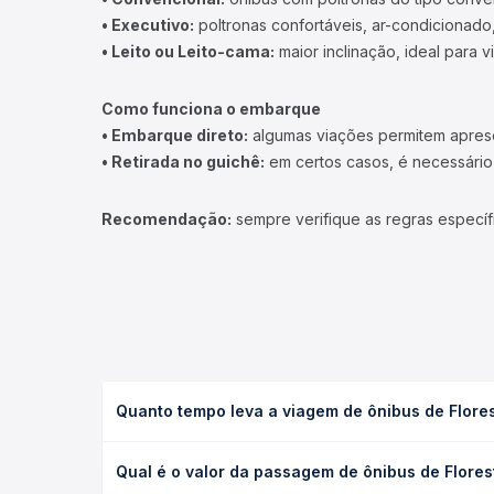
• Executivo:
poltronas confortáveis, ar-condicionado,
• Leito ou Leito-cama:
maior inclinação, ideal para 
Como funciona o embarque
• Embarque direto:
algumas viações permitem apresen
• Retirada no guichê:
em certos casos, é necessário r
Recomendação:
sempre verifique as regras específ
Quanto tempo leva a viagem de ônibus de Flore
A viagem de ônibus de Floresta, PR para Mamborê, 
Qual é o valor da passagem de ônibus de Flore
as condições de tráfego. Na Quero Passagem você 