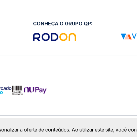
CONHEÇA O GRUPO QP:
ro Comercial Alphaville, Barueri - SP | CEP: 06453-038 | C
sonalizar a oferta de conteúdos. Ao utilizar este site, você c
Copyright 2026 © QueroPassagem.com.br