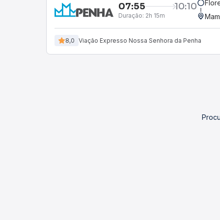
Flor
07:55
10:10
Duração:
2h 15m
Mam
8,0
Viação Expresso Nossa Senhora da Penha
Procu