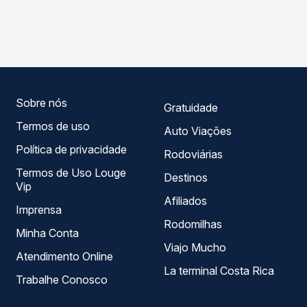
As viações Reunidas operam o trecho de Florianópolis, SC
Passagem você compara os preços de todas as viações
- Rodoviária para Jaborá, SC, com horários variados ao
em tempo real e garante a melhor oferta para o seu
longo do dia. Na Quero Passagem você compara todas as
roteiro.
opções — empresas, horários, tipos de serviço e preços
— em um só lugar e escolhe a que melhor se encaixa na
sua viagem.
Sobre nós
Gratuidade
Termos de uso
Auto Viações
Política de privacidade
Rodoviárias
Termos de Uso Louge
Destinos
Vip
Afiliados
Imprensa
Rodomilhas
Minha Conta
Viajo Mucho
Atendimento Online
La terminal Costa Rica
Trabalhe Conosco