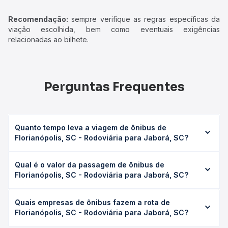
Recomendação:
sempre verifique as regras específicas da
viação escolhida, bem como eventuais exigências
relacionadas ao bilhete.
Perguntas Frequentes
Quanto tempo leva a viagem de ônibus de
Florianópolis, SC - Rodoviária para Jaborá, SC?
A viagem de ônibus de Florianópolis, SC - Rodoviária para
Qual é o valor da passagem de ônibus de
Jaborá, SC leva em média 7h 39min, podendo variar
Florianópolis, SC - Rodoviária para Jaborá, SC?
conforme a viação, o tipo de serviço (convencional,
executivo ou leito) e as condições de tráfego. Na Quero
O preço da passagem de ônibus de Florianópolis, SC -
Passagem você consulta os horários disponíveis e vê a
Quais empresas de ônibus fazem a rota de
Rodoviária para Jaborá, SC custa em média R$ 228,53 e
duração exata de cada opção na data desejada.
Florianópolis, SC - Rodoviária para Jaborá, SC?
varia conforme a data da viagem, a empresa, o tipo de
poltrona e a antecedência da compra. Na Quero