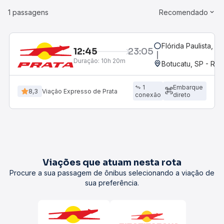
1 passagens
Recomendado
Flórida Paulista, S
12:45
23:05
Duração:
10h 20m
Botucatu, SP - Rod
1
Embarque
8,3
Viação Expresso de Prata
conexão
direto
Viações que atuam nesta rota
Procure a sua passagem de ônibus selecionando a viação de
sua preferência.