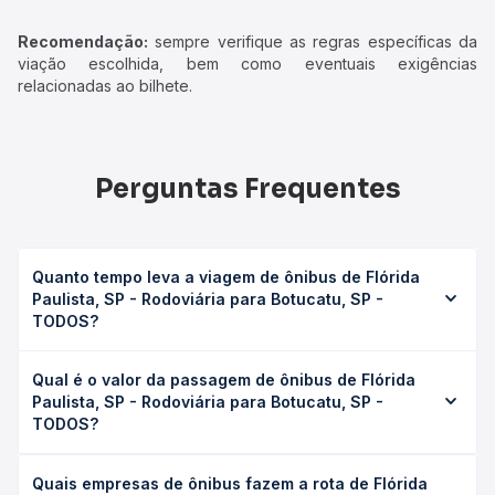
Recomendação:
sempre verifique as regras específicas da
viação escolhida, bem como eventuais exigências
relacionadas ao bilhete.
Perguntas Frequentes
Quanto tempo leva a viagem de ônibus de Flórida
Paulista, SP - Rodoviária para Botucatu, SP -
TODOS?
A viagem de ônibus de Flórida Paulista, SP - Rodoviária
Qual é o valor da passagem de ônibus de Flórida
para Botucatu, SP - TODOS leva em média 10h 20min,
Paulista, SP - Rodoviária para Botucatu, SP -
podendo variar conforme a viação, o tipo de serviço
TODOS?
(convencional, executivo ou leito) e as condições de
tráfego. Na Quero Passagem você consulta os horários
O preço da passagem de ônibus de Flórida Paulista, SP -
disponíveis e vê a duração exata de cada opção na data
Quais empresas de ônibus fazem a rota de Flórida
Rodoviária para Botucatu, SP - TODOS custa em média R$
desejada.