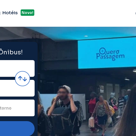
Hotéis
Novo!
 Ônibus!
torno