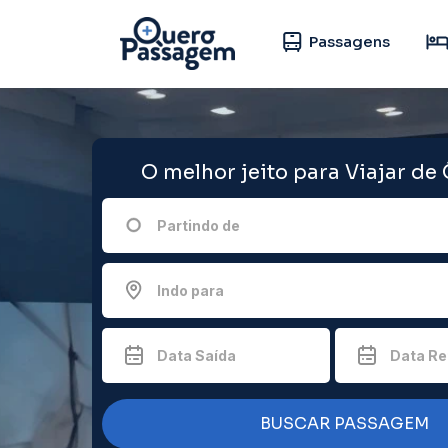
Passagens
O melhor jeito para Viajar de
Partindo de
Indo para
Data Saída
Data Re
BUSCAR PASSAGEM