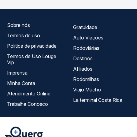
horários, tipos de serviço e preços — em um só lugar e
escolhe a que melhor se encaixa na sua viagem.
Sobre nós
Gratuidade
Termos de uso
Auto Viações
Política de privacidade
Rodoviárias
Termos de Uso Louge
Destinos
Vip
Afiliados
Imprensa
Rodomilhas
Minha Conta
Viajo Mucho
Atendimento Online
La terminal Costa Rica
Trabalhe Conosco