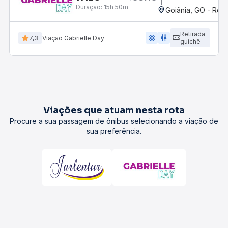
Duração:
15h 50m
Goiânia, GO - Rodo
Retirada
ac_unit
wc
7,3
Viação Gabrielle Day
guichê
Viações que atuam nesta rota
Procure a sua passagem de ônibus selecionando a viação de
sua preferência.