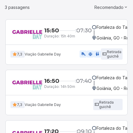
3 passagens
Recomendado
Fortaleza do Tab
15:50
07:30
Duração:
15h 40m
Goiânia, GO - Rodo
Retirada
airline_seat_legroom_extra
ac_unit
wc
7,3
Viação Gabrielle Day
guichê
Fortaleza do Tab
16:50
07:40
Duração:
14h 50m
Goiânia, GO - Rodo
Retirada
7,3
Viação Gabrielle Day
guichê
Fortaleza do Tab
17:20
09:10