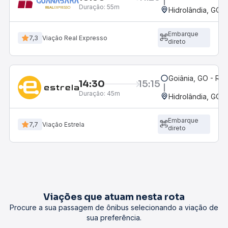
Duração:
55m
Hidrolândia, GO
Embarque
7,3
Viação Real Expresso
direto
Goiânia, GO - Rod
14:30
15:15
Duração:
45m
Hidrolândia, GO
Embarque
7,7
Viação Estrela
direto
Viações que atuam nesta rota
Procure a sua passagem de ônibus selecionando a viação de
sua preferência.