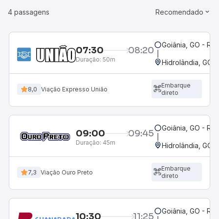
4 passagens
Recomendado
Goiânia, GO - Rod
07:30
08:20
Duração:
50m
Hidrolândia, GO
Embarque
8,0
Viação Expresso União
direto
Goiânia, GO - Rod
09:00
09:45
Duração:
45m
Hidrolândia, GO
Embarque
7,3
Viação Ouro Preto
direto
Goiânia, GO - Rod
10:30
11:25