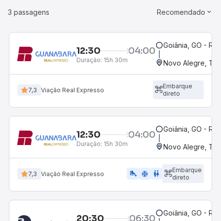
3 passagens
Recomendado
Goiânia, GO - Rod
12:30
04:00
Duração:
15h 30m
Novo Alegre, TO
Embarque
7,3
Viação Real Expresso
direto
Goiânia, GO - Rod
12:30
04:00
Duração:
15h 30m
Novo Alegre, TO
Embarque
airline_seat_legroom_extra
ac_unit
wc
7,3
Viação Real Expresso
direto
Goiânia, GO - Rod
20:30
06:30