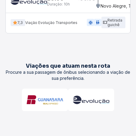
Duração:
10h
Novo Alegre, TO
Retirada
ac_unit
wc
7,3
Viação Evolução Transportes
guichê
Viações que atuam nesta rota
Procure a sua passagem de ônibus selecionando a viação de
sua preferência.