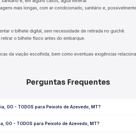
 sanitário e, em alguns casos, água mineral.
viagens mais longas, com ar-condicionado, sanitário e, possivelmente
tar o bilhete digital, sem necessidade de retirada no guichê.
etirar o bilhete físico antes do embarque.
icas da viação escolhida, bem como eventuais exigências relaciona
Perguntas Frequentes
nia, GO - TODOS para Peixoto de Azevedo, MT?
eixoto de Azevedo, MT leva em média 27h 58min, podendo variar c
ia, GO - TODOS para Peixoto de Azevedo, MT?
 de tráfego. Na Quero Passagem você consulta os horários disponív
TODOS para Peixoto de Azevedo, MT custa em média R$ 694,26 e va