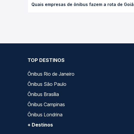
Quais empresas de ônibus fazem a rota de Goi
de poltrona e a antecedência da compra. Na Quero
As viações Xavante, Satélite Norte, Rio Novo ope
Passagem você compara todas as opções — empresas
TOP DESTINOS
Ônibus Rio de Janeiro
Ônibus São Paulo
Ônibus Brasília
Ônibus Campinas
Ônibus Londrina
+ Destinos