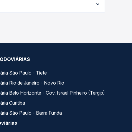
al e garante a melhor oferta para o seu roteiro.
 com horários variados ao longo do dia. Na Quero
e a que melhor se encaixa na sua viagem.
ODOVIÁRIAS
ária São Paulo - Tietê
ária Rio de Janeiro - Novo Rio
ria Belo Horizonte - Gov. Israel Pinheiro (Tergip)
ria Curitiba
ária São Paulo - Barra Funda
viárias