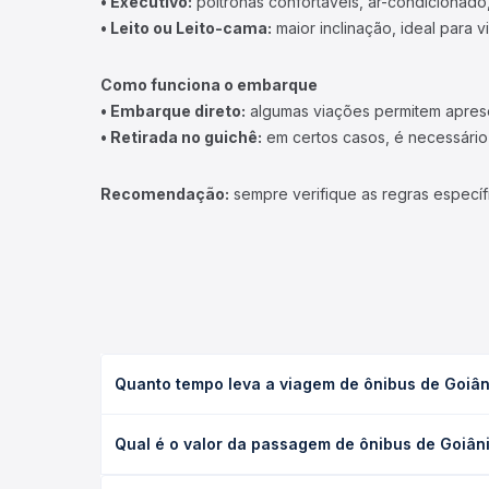
• Executivo:
poltronas confortáveis, ar-condicionado,
• Leito ou Leito-cama:
maior inclinação, ideal para 
Como funciona o embarque
• Embarque direto:
algumas viações permitem apresen
• Retirada no guichê:
em certos casos, é necessário r
Recomendação:
sempre verifique as regras específ
Quanto tempo leva a viagem de ônibus de Goiâ
A viagem de ônibus de Goiânia, GO - TODOS para P
Qual é o valor da passagem de ônibus de Goiân
(convencional, executivo ou leito) e as condições
desejada.
O preço da passagem de ônibus de Goiânia, GO - 