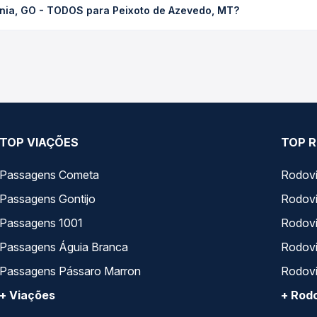
ânia, GO - TODOS para Peixoto de Azevedo, MT?
 Passagem você compara os preços de todas as viações em tempo re
ram o trecho de Goiânia, GO - TODOS para Peixoto de Azevedo, MT,
, horários, tipos de serviço e preços — em um só lugar e escolh
TOP VIAÇÕES
TOP R
Passagens Cometa
Rodovi
Passagens Gontijo
Rodovi
Passagens 1001
Rodoviá
Passagens Águia Branca
Rodoviá
Passagens Pássaro Marron
Rodovi
+ Viações
+ Rodo