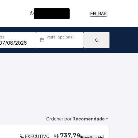
Central de Ajuda
ENTRAR
Ida
Volta (opcional)
Ordenar por:
Recomendado
737,79
R$
EXECUTIVO
Escolher ida