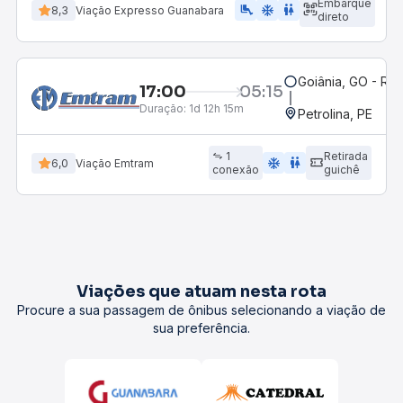
Embarque
airline_seat_legroom_extra
ac_unit
WC
8,3
Viação Expresso Guanabara
direto
Goiânia, GO - Rod
17:00
05:15
Duração:
1d 12h 15m
Petrolina, PE
1
Retirada
ac_unit
wc
6,0
Viação Emtram
conexão
guichê
Viações que atuam nesta rota
Procure a sua passagem de ônibus selecionando a viação de
sua preferência.