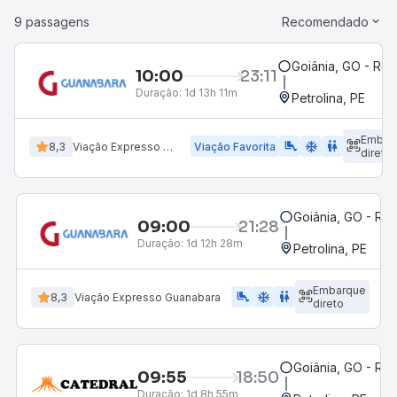
9 passagens
Recomendado
Goiânia, GO - Rod
10:00
23:11
Duração:
1d 13h 11m
Petrolina, PE
Embar
airline_seat_legroom_extra
ac_unit
WC
8,3
Viação Expresso Guanabara
Viação Favorita
direto
Goiânia, GO - Rod
09:00
21:28
Duração:
1d 12h 28m
Petrolina, PE
Embarque
airline_seat_legroom_extra
ac_unit
WC
8,3
Viação Expresso Guanabara
direto
Goiânia, GO - Rod
09:55
18:50
Duração:
1d 8h 55m