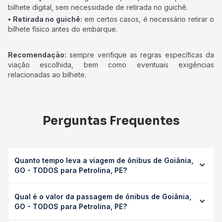
bilhete digital, sem necessidade de retirada no guichê.
• Retirada no guichê:
em certos casos, é necessário retirar o
bilhete físico antes do embarque.
Recomendação:
sempre verifique as regras específicas da
viação escolhida, bem como eventuais exigências
relacionadas ao bilhete.
Perguntas Frequentes
Quanto tempo leva a viagem de ônibus de Goiânia,
GO - TODOS para Petrolina, PE?
A viagem de ônibus de Goiânia, GO - TODOS para
Qual é o valor da passagem de ônibus de Goiânia,
Petrolina, PE leva em média 37h 3min, podendo variar
GO - TODOS para Petrolina, PE?
conforme a viação, o tipo de serviço (convencional,
executivo ou leito) e as condições de tráfego. Na Quero