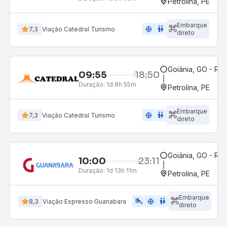
Petrolina, PE
Embarque
ac_unit
wc
7,3
Viação Catedral Turismo
direto
Goiânia, GO - Rod
09:55
18:50
Duração:
1d 8h 55m
Petrolina, PE
Embarque
ac_unit
wc
7,3
Viação Catedral Turismo
direto
Goiânia, GO - Rod
10:00
23:11
Duração:
1d 13h 11m
Petrolina, PE
Embarque
airline_seat_legroom_extra
ac_unit
WC
8,3
Viação Expresso Guanabara
direto