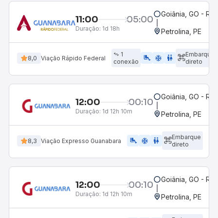
Goiânia, GO - Rod
11:00
05:00
Duração:
1d 18h
Petrolina, PE
1
Embarque
airline_seat_legroom_extra
ac_unit
WC
8,0
Viação Rápido Federal
conexão
direto
Goiânia, GO - Rod
12:00
00:10
Duração:
1d 12h 10m
Petrolina, PE
Embarque
airline_seat_legroom_extra
ac_unit
WC
8,3
Viação Expresso Guanabara
direto
Goiânia, GO - Rod
12:00
00:10
Duração:
1d 12h 10m
Petrolina, PE