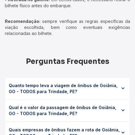
bilhete físico antes do embarque.
Recomendação:
sempre verifique as regras específicas da
viação escolhida, bem como eventuais exigências
relacionadas ao bilhete.
Perguntas Frequentes
Quanto tempo leva a viagem de ônibus de Goiânia,
GO - TODOS para Trindade, PE?
A viagem de ônibus de Goiânia, GO - TODOS para
Qual é o valor da passagem de ônibus de Goiânia,
Trindade, PE leva em média 45h 26min, podendo variar
GO - TODOS para Trindade, PE?
conforme a viação, o tipo de serviço (convencional,
executivo ou leito) e as condições de tráfego. Na Quero
O preço da passagem de ônibus de Goiânia, GO - TODOS
Passagem você consulta os horários disponíveis e vê a
Quais empresas de ônibus fazem a rota de Goiânia,
para Trindade, PE custa em média R$ 615,34 e varia
duração exata de cada opção na data desejada.