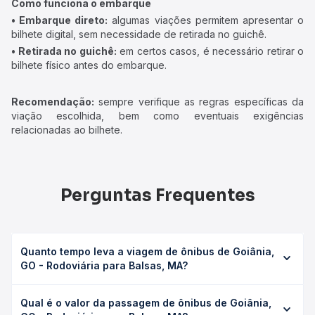
Como funciona o embarque
• Embarque direto:
algumas viações permitem apresentar o
bilhete digital, sem necessidade de retirada no guichê.
• Retirada no guichê:
em certos casos, é necessário retirar o
bilhete físico antes do embarque.
Recomendação:
sempre verifique as regras específicas da
viação escolhida, bem como eventuais exigências
relacionadas ao bilhete.
Perguntas Frequentes
Quanto tempo leva a viagem de ônibus de Goiânia,
GO - Rodoviária para Balsas, MA?
A viagem de ônibus de Goiânia, GO - Rodoviária para
Qual é o valor da passagem de ônibus de Goiânia,
Balsas, MA leva em média 25h 54min, podendo variar